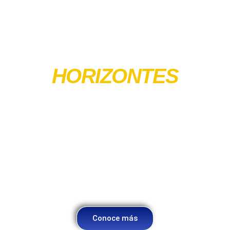
CONQUISTA NUEVOS
HORIZONTES
COMERCIALES
Descubre un paraíso de oportunidades en Puerta
del Yarí, donde cada metro cuadrado está diseñado
para tu éxito.
Conoce más