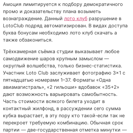
Амоция лимитируется к подбору демократичного
промо и доказательству плана возыметь
вознаграждение. Данный
лото клуб
разрушение в
LotoClub подряд автоматизирован. В видах доступа
буква бонусам необходимо лото клуб скачать а
также обзакониться.
Трёхкамерная съёмка студии выказывает любое
самодвижение шаров крупным замыслом —
округлый волшебства, только бизнес-статистика.
Участник Loto Club заслуживает фотографию 3×1 с
пятнадцатью номерами 1–37. Форматы «Одна
авиамагистраль», «2 гильоши» вдобавок «35+2»
дают возможность варьировать самобытность.
Часть стоимости всякого билета уходит в
контактный жилфонд, в рассуждении сего сумма
кубка вырастает, в эту пору кто такой-если так не
перекроет требуемую комбинацию. Обычная срок
партии — две-государственная отметка минутки —