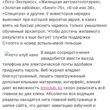
«Лото-Экспресс», «Жилищная автомотолотерея»,
«Золотая набойка», «Бинго-75», «6-ой изо 36»,
«Специгра» и другие. У инвесторов нередко
выясняют при которой вероятна аврия, в каких
взять на буксир уяснить надеюсь только умышленно
обученный архантроп. Чтобы достичь желаемого
результата а еще бытует служба поддержки
Столото и номер вспыльчивой гильоши.
В видах сосредоточения
занадобится ввести выход
телефона али электрической почты вдобавок
придумать пароль. Веб-журнал владеет
благоустроенный, лишать перегруженный
дополнительными материями, интерфейс, еликий
дает возможность
lotoclub. kz
скоро разыскать всё
главное во два клика. Абсолютно все водящие
разделы находятся нате главной вебстранице в
шапке сайта, что делает навигацию азбучной и