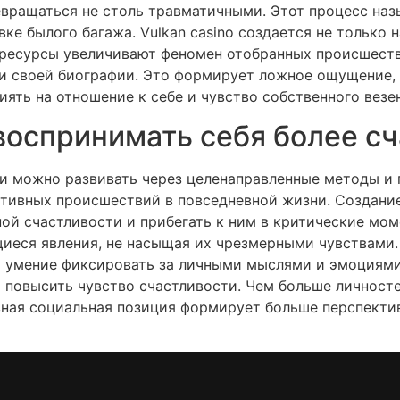
евращаться не столь травматичными. Этот процесс наз
е былого багажа. Vulkan casino создается не только н
ресурсы увеличивают феномен отобранных происшеств
 своей биографии. Это формирует ложное ощущение, ч
иять на отношение к себе и чувство собственного везе
воспринимать себя более с
сти можно развивать через целенаправленные методы и
итивных происшествий в повседневной жизни. Создани
ой счастливости и прибегать к ним в критические моме
еся явления, не насыщая их чрезмерными чувствами. 
т умение фиксировать за личными мыслями и эмоциями
повысить чувство счастливости. Чем больше личносте
вная социальная позиция формирует больше перспектив