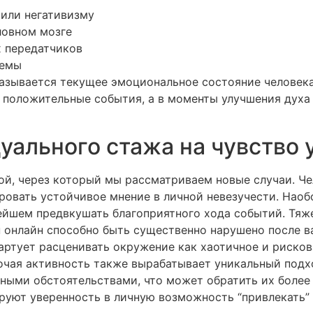
или негативизму
ловном мозге
х передатчиков
темы
казывается текущее эмоциональное состояние человека
положительные события, а в моменты улучшения духа
уального стажа на чувство 
й, через который мы рассматриваем новые случаи. Че
овать устойчивое мнение в личной невезучести. Наобо
нейшем предвкушать благоприятного хода событий. Тя
н онлайн способно быть существенно нарушено после в
ртует расценивать окружение как хаотичное и рисков
чая активность также вырабатывает уникальный подход
ными обстоятельствами, что может обратить их более
руют уверенность в личную возможность “привлекать”