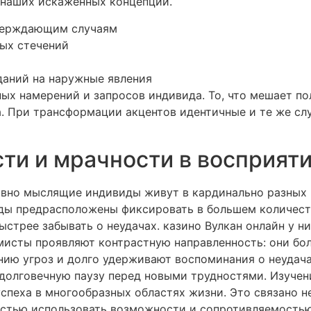
 наших искаженных концепций.
тверждающим случаям
ых стечений
аний на наружные явления
ных намерений и запросов индивида. То, что мешает 
ча. При трансформации акцентов идентичные и те же с
ти и мрачности в восприяти
вно мыслящие индивиды живут в кардинально разных р
ды предрасположены фиксировать в большем количест
ыстрее забывать о неудачах. казино Вулкан онлайн у н
мисты проявляют контрастную направленность: они бо
нию угроз и долго удерживают воспоминания о неудач
едолговечную паузу перед новыми трудностями. Изучен
спеха в многообразных областях жизни. Это связано н
остью использовать возможности и сопротивляемостью