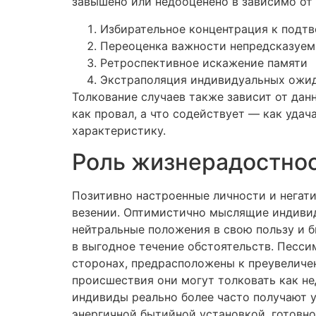
завышено или недооценено в зависимо от
Избирательное концентрация к под
Переоценка важности непредсказуем
Ретроспективное искажение памяти
Экстраполяция индивидуальных ожид
Толкование случаев также зависит от дан
как провал, а что содействует — как уда
характеристику.
Роль жизнерадостнос
Позитивно настроенные личности и негати
везении. Оптимистично мыслящие индиви
нейтральные положения в свою пользу и б
в выгодное течение обстоятельств. Песси
сторонах, предрасположены к преувеличе
происшествия они могут толковать как н
индивиды реально более часто получают у
энергичной бытийной установкой, готовн