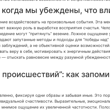
 когда мы убеждены, что вл
ие воздействовать на произвольные события. Эта мен
т важную роль в выработке восприятия счастья. Чело
ведение могут “притянуть” везение. Ложное ощущение
оздают запутанные методы и подходы для “победы над” 
 заблуждений, а не объективной оценки возможностей.
вать веру в себе, мотивировать к энергичным действи
е — отыскать равновесие между разумной убежденнос
 происшествий”: как запом
вленно, фиксируя одни образы и забывая иные. Это п
ивидуальной счастливости. Выразительные, эмоциона
ь мнимое ощущение их увеличенной частотности. Поло