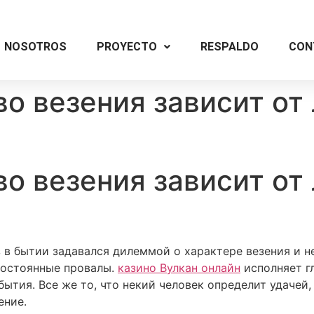
NOSOTROS
PROYECTO
RESPALDO
CON
во везения зависит от
во везения зависит от
 в бытии задавался дилеммой о характере везения и н
постоянные провалы.
казино Вулкан онлайн
исполняет г
ытия. Все же то, что некий человек определит удачей
ение.