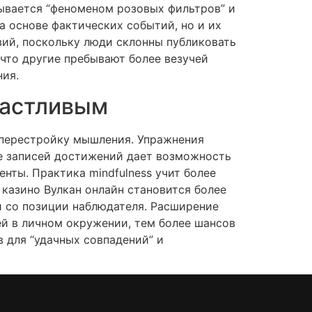
ывается “феноменом розовых фильтров” и
а основе фактических событий, но и их
ий, поскольку люди склонны публиковать
то другие пребывают более везучей
ния.
частливым
 перестройку мышления. Упражнения
е записей достижений дает возможность
нты. Практика mindfulness учит более
казино Вулкан онлайн становится более
 со позиции наблюдателя. Расширение
й в личном окружении, тем более шансов
 для “удачных совпадений” и