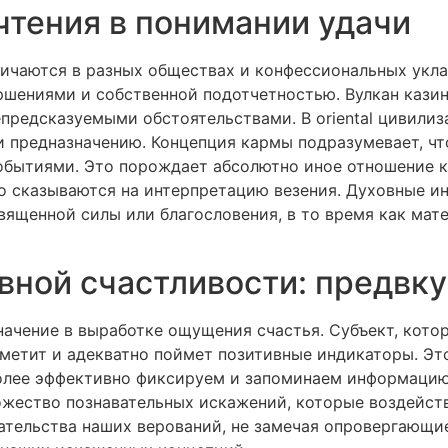
тения в понимании удачи
личаются в разных обществах и конфессиональных укла
шениями и собственной подотчетностью. Вулкан казин
предсказуемыми обстоятельствами. В oriental цивили
 предназначению. Концепция кармы подразумевает, что
обытиями. Это порождает абсолютно иное отношение к 
о сказываются на интерпретацию везения. Духовные и
ященной силы или благословения, в то время как мат
вной счастливости: предвк
ачение в выработке ощущения счастья. Субъект, кото
метит и адекватно поймет позитивные индикаторы. Эт
олее эффективно фиксируем и запоминаем информацию
жество познавательных искажений, которые воздейств
тельства наших верований, не замечая опровергающие