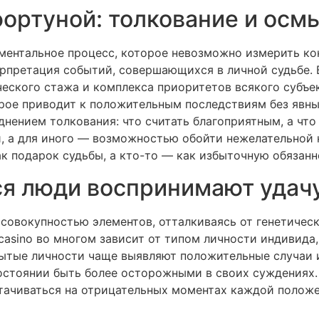
фортуной: толкование и осм
ментальное процесс, которое невозможно измерить ко
ерпретация событий, совершающихся в личной судьбе. 
еского стажа и комплекса приоритетов всякого субъек
рое приводит к положительным последствиям без явны
днением толкования: что считать благоприятным, а что
ей, а для иного — возможностью обойти нежелательной
 подарок судьбы, а кто-то — как избыточную обязанн
я люди воспринимают удач
совокупностью элементов, отталкиваясь от генетичес
asino во многом зависит от типом личности индивида
тые личности чаще выявляют положительные случаи и
 состоянии быть более осторожными в своих суждения
ачиваться на отрицательных моментах каждой положен