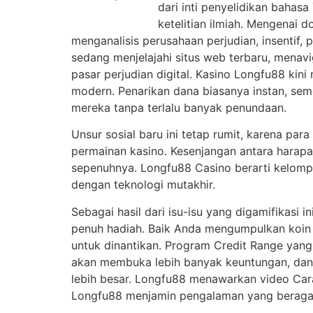
dari inti penyelidikan bahas
ketelitian ilmiah. Mengenai d
menganalisis perusahaan perjudian, insentif,
sedang menjelajahi situs web terbaru, menav
pasar perjudian digital. Kasino Longfu88 ki
modern. Penarikan dana biasanya instan, sem
mereka tanpa terlalu banyak penundaan.
Unsur sosial baru ini tetap rumit, karena pa
permainan kasino. Kesenjangan antara harapa
sepenuhnya. Longfu88 Casino berarti kelompo
dengan teknologi mutakhir.
Sebagai hasil dari isu-isu yang digamifikasi
penuh hadiah. Baik Anda mengumpulkan koin 
untuk dinantikan. Program Credit Range yan
akan membuka lebih banyak keuntungan, dan
lebih besar. Longfu88 menawarkan video Cara
Longfu88 menjamin pengalaman yang beragam