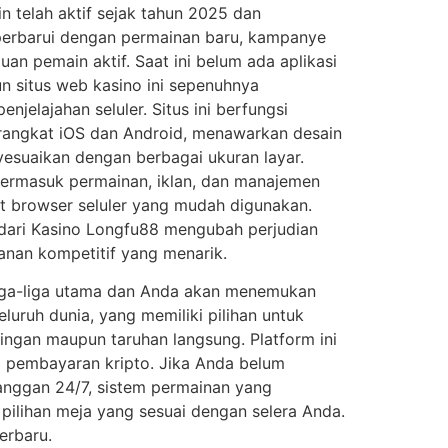
n telah aktif sejak tahun 2025 dan
perbarui dengan permainan baru, kampanye
an pemain aktif. Saat ini belum ada aplikasi
un situs web kasino ini sepenuhnya
enjelajahan seluler. Situs ini berfungsi
erangkat iOS dan Android, menawarkan desain
esuaikan dengan berbagai ukuran layar.
termasuk permainan, iklan, dan manajemen
at browser seluler yang mudah digunakan.
 dari Kasino Longfu88 mengubah perjudian
lanan kompetitif yang menarik.
liga-liga utama dan Anda akan menemukan
seluruh dunia, yang memiliki pilihan untuk
ingan maupun taruhan langsung. Platform ini
a pembayaran kripto. Jika Anda belum
anggan 24/7, sistem permainan yang
 pilihan meja yang sesuai dengan selera Anda.
erbaru.