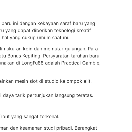
 baru ini dengan kekayaan saraf baru yang
 yang dapat diberikan teknologi kreatif
 hal yang cukup umum saat ini.
lih ukuran koin dan memutar gulungan. Para
tu Bonus Kepiting. Persyaratan taruhan baru
unakan di LongFu88 adalah Practical Gamble,
kan mesin slot di studio kelompok elit.
daya tarik pertunjukan langsung teratas.
rout yang sangat terkenal.
man dan keamanan studi pribadi. Berangkat