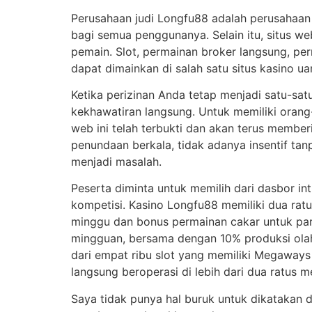
Perusahaan judi Longfu88 adalah perusahaan
bagi semua penggunanya. Selain itu, situs w
pemain. Slot, permainan broker langsung, perm
dapat dimainkan di salah satu situs kasino
Ketika perizinan Anda tetap menjadi satu-sa
kekhawatiran langsung. Untuk memiliki orang
web ini telah terbukti dan akan terus memb
penundaan berkala, tidak adanya insentif ta
menjadi masalah.
Peserta diminta untuk memilih dari dasbor in
kompetisi. Kasino Longfu88 memiliki dua ratus
minggu dan bonus permainan cakar untuk para
mingguan, bersama dengan 10% produksi olah
dari empat ribu slot yang memiliki Megaways 
langsung beroperasi di lebih dari dua ratus m
Saya tidak punya hal buruk untuk dikatakan d