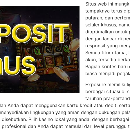
Situs web ini mungki
tampaknya terus di
putaran, dan pertemu
seluler khusus, nam
dioptimalkan untuk p
dengan lancar di p
responsif yang meny
Semua fitur utama, 
akun, tersedia berk
Bagian kontes baru
biasa menjadi perja
Exposure memiliki 
berbagai situasi di 
taruhan pra-pertand
dan Anda dapat menggunakan kartu kredit atau debit, sert
ini menyediakan lingkungan yang aman dengan dukungan pel
disebutkan. Pilih kasino lokal yang andal dengan berbagai
 profesional dan Anda dapat memulai dari level perunggu t