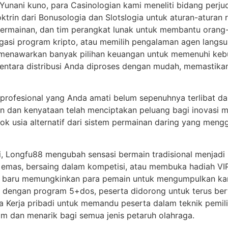
a Yunani kuno, para Casinologian kami meneliti bidang per
oktrin dari Bonusologia dan Slotslogia untuk aturan-aturan 
 permainan, dan tim perangkat lunak untuk membantu orang-
igasi program kripto, atau memilih pengalaman agen langs
ni menawarkan banyak pilihan keuangan untuk memenuhi kebu
entara distribusi Anda diproses dengan mudah, memastikan
ra profesional yang Anda amati belum sepenuhnya terlibat 
n dan kenyataan telah menciptakan peluang bagi inovasi 
k usia alternatif dari sistem permainan daring yang meng
 ini, Longfu88 mengubah sensasi bermain tradisional menja
emas, bersaing dalam kompetisi, atau membuka hadiah VI
g baru memungkinkan para pemain untuk mengumpulkan kart
 dengan program 5+dos, peserta didorong untuk terus b
 Kerja pribadi untuk memandu peserta dalam teknik pemilih
 dan menarik bagi semua jenis petaruh olahraga.