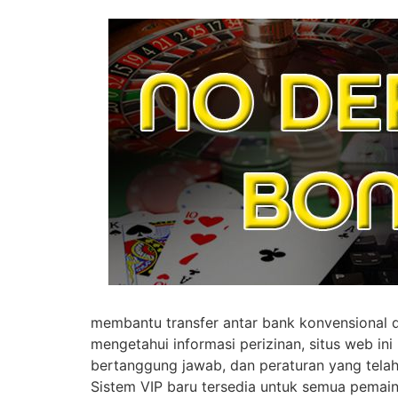
membantu transfer antar bank konvensional 
mengetahui informasi perizinan, situs web 
bertanggung jawab, dan peraturan yang telah 
Sistem VIP baru tersedia untuk semua pemain