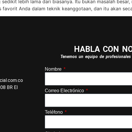
dikit lebih lama dari biasanya. Itu bukan masalah besar, 
favorit Anda dalam teknik keanggotaan, dan itu akan seca
HABLA CON N
Tenemos un equipo de profesionales 
Nombre
ial.com.co
-08 BR El
Correo Electrónico
Teléfono