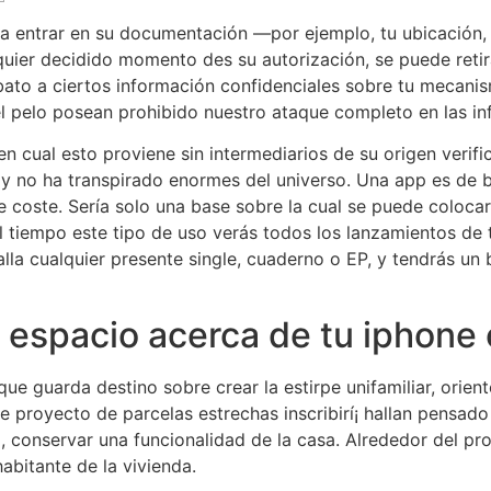
a entrar en su documentación —por ejemplo, tu ubicación, 
quier decidido momento des su autorización, se puede reti
ato a ciertos información confidenciales sobre tu mecani
l pelo posean prohibido nuestro ataque completo en las in
n cual esto proviene sin intermediarios de su origen verific
no ha transpirado enormes del universo. Una app es de b
e coste. Serí­a solo una base sobre la cual se puede colocar
 tiempo este tipo de uso verás todos los lanzamientos de t
lla cualquier presente single, cuaderno o EP, y tendrás un
 espacio acerca de tu iphone 
que guarda destino sobre crear la estirpe unifamiliar, orien
e proyecto de parcelas estrechas inscribirí¡ hallan pensa
, conservar una funcionalidad de la casa. Alrededor del pro
abitante de la vivienda.