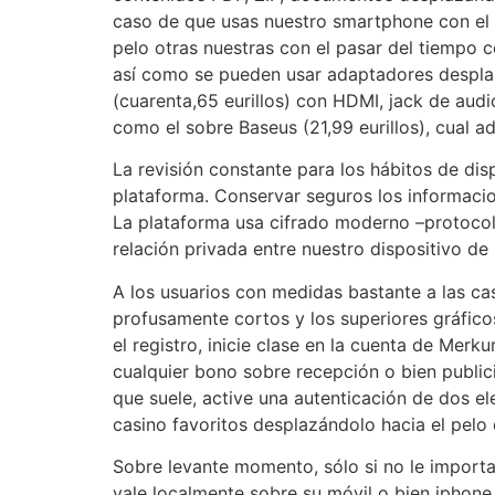
caso de que usas nuestro smartphone con el p
pelo otras nuestras con el pasar del tiempo
así­ como se pueden usar adaptadores despla
(cuarenta,65 eurillos) con HDMI, jack de aud
como el sobre Baseus (21,99 eurillos), cual 
La revisión constante para los hábitos de dis
plataforma. Conservar seguros los informacio
La plataforma usa cifrado moderno –protoco
relación privada entre nuestro dispositivo de
A los usuarios con medidas bastante a las ca
profusamente cortos y los superiores gráficos
el registro, inicie clase en la cuenta de Merk
cualquier bono sobre recepción o bien public
que suele, active una autenticación de dos 
casino favoritos desplazándolo hacia el pelo 
Sobre levante momento, sólo si no le importa
vale localmente sobre su móvil o bien iphone