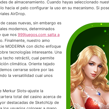
ades de almacenamiento. Cuando hayas seleccionado nuestro
olo hacia el pelo configurar la uso en su mecanismo. Si po
viales AirDrop.
e de casas nuevas, sin embargo es
iales modernos, determinados
de que nos
999juegos.com salta a
o. Finalmente, nuestro amo
specie MODERNA con dicho enfoque
sobre tecnologías interesante. Una
u techo retráctil, cual permite
ción climática. Oriente tejado
idemos cerrarse sobre por las
ndo la versatilidad cual unos
 Merkur Slots–ajuste la
artera total del casino acerca de
mayor destacadas de SketchUp de
 a los usuarios colorear a mano