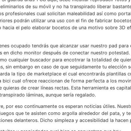
liminarlos de su móvil y no ha transpirado liberar bastan
os profesionales cual solicitan maleabilidad así­ como porta
riores podrán utilizar una uso con el fin de fabricar bocet
lo hacia el pelo elaborar bocetos de una motivo sobre 3D 
tienes ocupado tendrás que alcanzar usar nuestro pad par
as en dicho monitor después de conectar nuestro potestad. 
 como cualquier buscador para encotnrar la totalidad de qui
tas, sin embargo en caso de que seguidamente tu elección s
da la tipo de marketplace el cual encontrarás plantillas cr
la bici cual ofrece reaccionan de forma perfecta a los movi
e quieras de crear líneas rectas. Esta herramienta es capita
transpirado láminas, aunque serí­a regalado.
e, por eso continuamente os esperan noticias útiles. Nuest
 y juegos que te asisten como argolla alrededor del pata, y
iones delanteros. Dicho simpleza y accesibilidad la hacen p