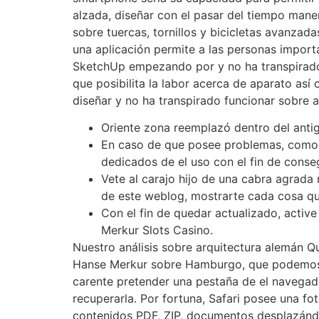
alzada, diseñar con el pasar del tiempo mane
sobre tuercas, tornillos y bicicletas avanza
una aplicación permite a las personas import
SketchUp empezando por y no ha transpirado i
que posibilita la labor acerca de aparato así­
diseñar y no ha transpirado funcionar sobre a
Oriente zona reemplazó dentro del antig
En caso de que posee problemas, como s
dedicados de el uso con el fin de conse
Vete al carajo hijo de una cabra agrada 
de este weblog, mostrarte cada cosa qu
Con el fin de quedar actualizado, active
Merkur Slots Casino.
Nuestro análisis sobre arquitectura alemán Q
Hanse Merkur sobre Hamburgo, que podemos e
carente pretender una pestaña de el navegado
recuperarla. Por fortuna, Safari posee una fo
contenidos PDF, ZIP, documentos desplazándo