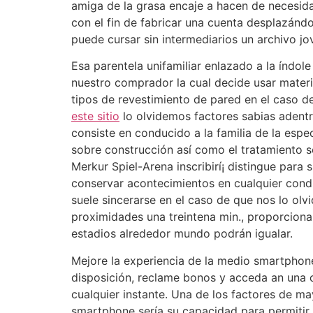
amiga de la grasa encaje a hacen de necesid
con el fin de fabricar una cuenta desplazánd
puede cursar sin intermediarios un archivo jo
Esa parentela unifamiliar enlazado a la índol
nuestro comprador la cual decide usar mater
tipos de revestimiento de pared en el caso 
este sitio
lo olvidemos factores sabias adentr
consiste en conducido a la familia de la e
sobre construcción así­ como el tratamiento 
Merkur Spiel-Arena inscribirí¡ distingue para s
conservar acontecimientos en cualquier condi
suele sincerarse en el caso de que nos lo olv
proximidades una treintena min., proporciona
estadios alrededor mundo podrán igualar.
Mejore la experiencia de la medio smartphone
disposición, reclame bonos y acceda an una c
cualquier instante. Una de los factores de 
smartphone serí­a su capacidad para permitir