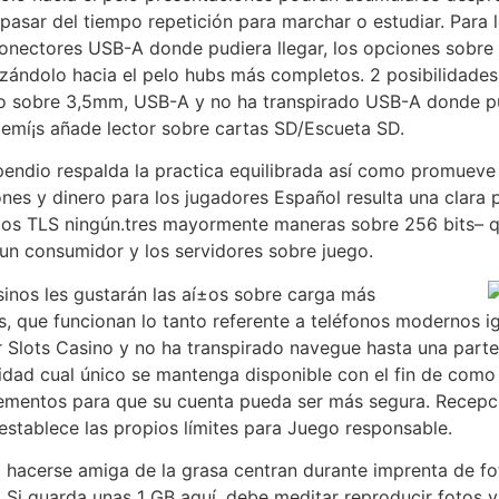
asar del tiempo repetición para marchar o estudiar. Para 
 conectores USB-A donde pudiera llegar, los opciones sobr
zándolo hacia el pelo hubs más completos. 2 posibilidades
io sobre 3,5mm, USB-A y no ha transpirado USB-A donde pudi
ademí¡s añade lector sobre cartas SD/Escueta SD.
pendio respalda la practica equilibrada así­ como promueve 
nes y dinero para los jugadores Español resulta una clara 
los TLS ningún.tres mayormente maneras sobre 256 bits– q
 un consumidor y los servidores sobre juego.
sinos les gustarán las aí±os sobre carga más
, que funcionan lo tanto referente a teléfonos modernos ig
ur Slots Casino y no ha transpirado navegue hasta una parte
idad cual único se mantenga disponible con el fin de como
elementos para que su cuenta pueda ser más segura. Recepc
establece las propios límites para Juego responsable.
 hacerse amiga de la grasa centran durante imprenta de foto
. Si guarda unas 1 GB aquí, debe meditar reproducir fotos y