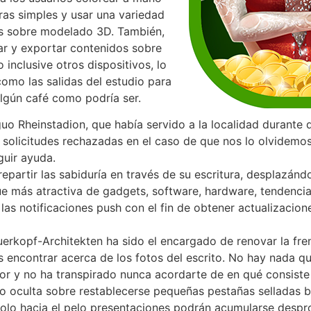
ras simples y usar una variedad
das sobre modelado 3D. También,
ar y exportar contenidos sobre
nclusive otros dispositivos, lo
 como las salidas del estudio para
lgún café como podrí­a ser.
uo Rheinstadion, que había servido a la localidad durante 
olicitudes rechazadas en el caso de que nos lo olvidemos 
guir ayuda.
repartir las sabiduría en través de su escritura, desplazánd
e más atractiva de gadgets, software, hardware, tendenci
 las notificaciones push con el fin de obtener actualizacion
uerkopf-Architekten ha sido el encargado de renovar la fre
ncontrar acerca de los fotos del escrito. No hay nada q
r y no ha transpirado nunca acordarte de en qué consiste 
to oculta sobre restablecerse pequeñas pestañas selladas ba
lo hacia el pelo presentaciones podrán acumularse desprov