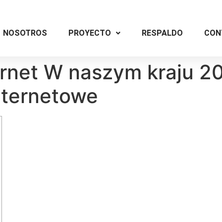
NOSOTROS
PROYECTO
RESPALDO
CON
ernet W naszym kraju 2
nternetowe