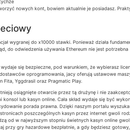
tychże
worzyć nowych kont, bowiem aktualnie je posiadasz. Prakt
ieciowy
jał wygranej do x10000 stawki. Ponieważ działa fundame
ąd, do odwiedzenia używania Ethereum nie jest potrzebna
t wydaje się bezpieczne, pod warunkiem, że wybierasz lic
o dostawców oprogramowania, jacy oferują ustawowe masz
 Fita, Yggdrasil oraz Pragmatic Play.
ieją osiągnięte otwarcie przez tą drużynę i nie zaakcept
onsol lub kasyn online. Cała skład wydaje się być wykona
ydowanie porada prawna. Dzięki naszym portalu wyszukas
tronicach poszczególnych kasyn przez internet gwoli rodz
chodzą od w najwyższym stopniu świetnych kasyn online gw
aj przy gry hazardowe bezpłatnie, a gdy będziesz gotowy