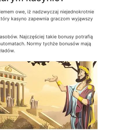
lemem owe, iż nadzwyczaj niejednokrotnie
 który kasyno zapewnia graczom wyjąwszy
sobów. Najczęściej takie bonusy potrafią
 automatach. Normy tychże bonusów mają
kładów.