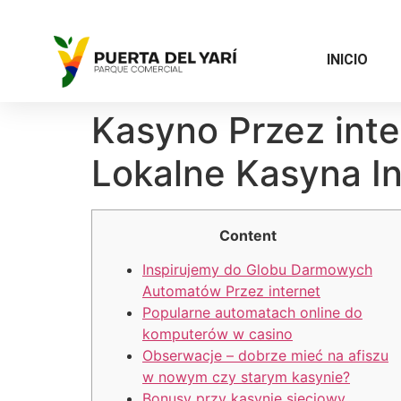
INICIO
Kasyno Przez int
Lokalne Kasyna I
Content
Inspirujemy do Globu Darmowych
Automatów Przez internet
Popularne automatach online do
komputerów w casino
Obserwacje – dobrze mieć na afiszu
w nowym czy starym kasynie?
Bonusy przy kasynie sieciowy