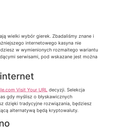
ją wielki wybór gierek. Zbadaliśmy znane i
ażniejszego internetowego kasyna nie
jdziesz w wymienionych rozmaitego wariantu
dącymi serwisami, pod wskazane jest można
internet
le.com Visit Your URL
decyzji. Selekcja
zas gdy myślisz o błyskawicznych
asz dzięki tradycyjne rozwiązania, będziesz
ącą alternatywą będą kryptowaluty.
ino