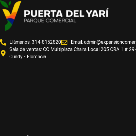
Llámanos: 314-8152820
Email:
admin@expansioncomerc
Sala de ventas: CC Multiplaza Chaira Local 205 CRA 1 # 29
Cundy - Florencia.