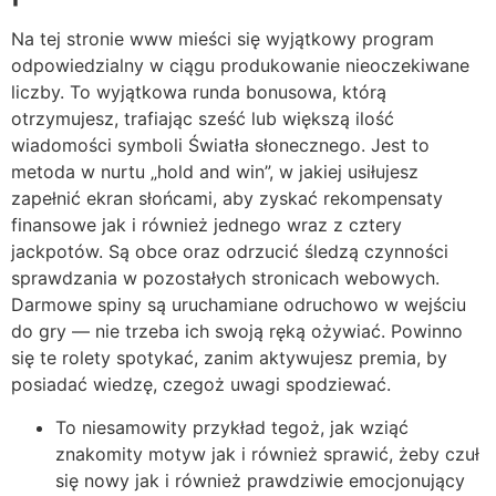
Na tej stronie www mieści się wyjątkowy program
odpowiedzialny w ciągu produkowanie nieoczekiwane
liczby. To wyjątkowa runda bonusowa, którą
otrzymujesz, trafiając sześć lub większą ilość
wiadomości symboli Światła słonecznego. Jest to
metoda w nurtu „hold and win”, w jakiej usiłujesz
zapełnić ekran słońcami, aby zyskać rekompensaty
finansowe jak i również jednego wraz z cztery
jackpotów. Są obce oraz odrzucić śledzą czynności
sprawdzania w pozostałych stronicach webowych.
Darmowe spiny są uruchamiane odruchowo w wejściu
do gry — nie trzeba ich swoją ręką ożywiać. Powinno
się te rolety spotykać, zanim aktywujesz premia, by
posiadać wiedzę, czegoż uwagi spodziewać.
To niesamowity przykład tegoż, jak wziąć
znakomity motyw jak i również sprawić, żeby czuł
się nowy jak i również prawdziwie emocjonujący