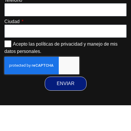
Teléfono
Ciudad
Acepto las políticas de privacidad y manejo de mis
datos personales.
ENVIAR