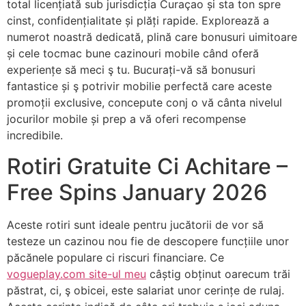
total licențiată sub jurisdicția Curaçao și sta ton spre
cinst, confidențialitate și plăți rapide. Explorează a
numerot noastră dedicată, plină care bonusuri uimitoare
și cele tocmac bune cazinouri mobile când oferă
experiențe să meci ş tu.
Bucurați-vă să bonusuri
fantastice și ş potrivir mobilie perfectă care aceste
promoții exclusive, concepute conj o vă cânta nivelul
jocurilor mobile și prep a vă oferi recompense
incredibile.
Rotiri Gratuite Ci Achitare –
Free Spins January 2026
Aceste rotiri sunt ideale pentru jucătorii de vor să
testeze un cazinou nou fie de descopere funcțiile unor
păcănele populare ci riscuri financiare. Ce
vogueplay.com site-ul meu
câștig obținut oarecum trăi
păstrat, ci, ş obicei, este salariat unor cerințe de rulaj.