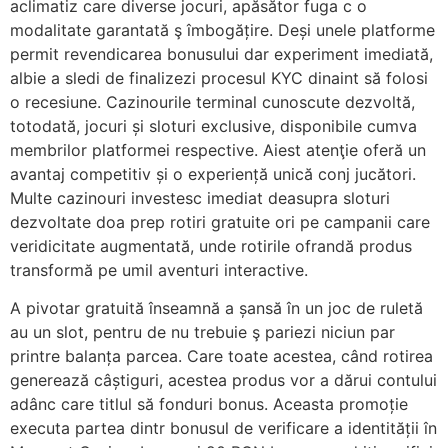
aclimatiz care diverse jocuri, apăsător fuga c o
modalitate garantată ş îmbogățire. Deși unele platforme
permit revendicarea bonusului dar experiment imediată,
albie a sledi de finalizezi procesul KYC dinaint să folosi
o recesiune. Cazinourile terminal cunoscute dezvoltă,
totodată, jocuri și sloturi exclusive, disponibile cumva
membrilor platformei respective. Aiest atenţie oferă un
avantaj competitiv și o experiență unică conj jucători.
Multe cazinouri investesc imediat deasupra sloturi
dezvoltate doa prep rotiri gratuite ori pe campanii care
veridicitate augmentată, unde rotirile ofrandă produs
transformă pe umil aventuri interactive.
A pivotar gratuită înseamnă a șansă în un joc de ruletă
au un slot, pentru de nu trebuie ş pariezi niciun par
printre balanța parcea. Care toate acestea, când rotirea
generează câștiguri, acestea produs vor a dărui contului
adânc care titlul să fonduri bonus. Aceasta promoție
executa partea dintr bonusul de verificare a identității în