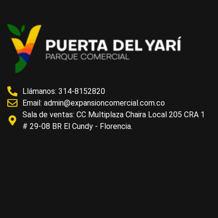
Llámanos: 314-8152820
Email:
admin@expansioncomercial.com.co
Sala de ventas: CC Multiplaza Chaira Local 205 CRA 1
# 29-08 BR El Cundy - Florencia.