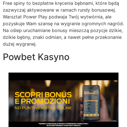
Free spiny to bezpłatne kręcenia bębnami, które będą
zazwyczaj aktywowane w ramach rundy bonusowej.
Warsztat Power Play podwaja Twój wytwórnia, ale
pozyskuje Wam szansę na wygranie ogromnych nagród.
Na oślep uruchamiane bonusy mieszczą pozycje dzikie,
dzikie bębny, znaki odmian, a nawet pełne przekonanie
dużej wygranej.
Powbet Kasyno