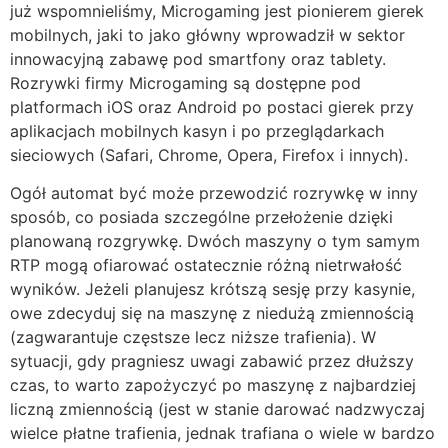
już wspomnieliśmy, Microgaming jest pionierem gierek
mobilnych, jaki to jako główny wprowadził w sektor
innowacyjną zabawę pod smartfony oraz tablety.
Rozrywki firmy Microgaming są dostępne pod
platformach iOS oraz Android po postaci gierek przy
aplikacjach mobilnych kasyn i po przeglądarkach
sieciowych (Safari, Chrome, Opera, Firefox i innych).
Ogół automat być może przewodzić rozrywkę w inny
sposób, co posiada szczególne przełożenie dzięki
planowaną rozgrywkę. Dwóch maszyny o tym samym
RTP mogą ofiarować ostatecznie różną nietrwałość
wyników. Jeżeli planujesz krótszą sesję przy kasynie,
owe zdecyduj się na maszynę z niedużą zmiennością
(zagwarantuje częstsze lecz niższe trafienia). W
sytuacji, gdy pragniesz uwagi zabawić przez dłuższy
czas, to warto zapożyczyć po maszynę z najbardziej
liczną zmiennością (jest w stanie darować nadzwyczaj
wielce płatne trafienia, jednak trafiana o wiele w bardzo