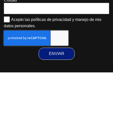
Ciudad
Acepto las políticas de privacidad y manejo de mis
datos personales.
ENVIAR