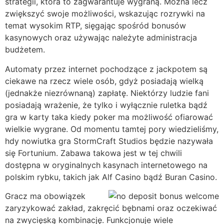
strategii, która to zagwarantuje wygraną. Można lecz
zwiększyć swoje możliwości, wskazując rozrywki na
temat wysokim RTP, sięgając spośród bonusów
kasynowych oraz używając należyte administracja
budżetem.
Automaty przez internet pochodzące z jackpotem są
ciekawe na rzecz wiele osób, gdyż posiadają wielką
(jednakże niezrównaną) zapłatę. Niektórzy ludzie fani
posiadają wrażenie, że tylko i wyłącznie ruletka bądź
gra w karty taka kiedy poker ma możliwość ofiarować
wielkie wygrane. Od momentu tamtej pory wiedzieliśmy,
hdy nowiutka gra StormCraft Studios będzie nazywała
się Fortunium. Zabawa takowa jest w tej chwili
dostępna w oryginalnych kasynach internetowego na
polskim rybku, takich jak Alf Casino bądź Buran Casino.
Gracz ma obowiązek
zaryzykować zakład, zakręcić bębnami oraz oczekiwać
na zwycięską kombinację. Funkcjonuje wiele