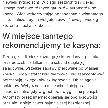
niewielu sytuacjach). W ciągu zeszłych trzy dekad
istnieje mnóstwo różnych gatunków automatów do
konsol. Więc wykorzystując pochodzące z wiadomego
slotu, należałoby na wstępie upewnić uwagi, według
której to mechaniki działa.
W miejsce tamtego
rekomendujemy te kasyna:
Trzeba, że klikniesz każdą grę slot w danym portalu
oraz odczekasz kilkanaście sekund dzięki jej
załadownie. Wszelkie zabawy pferowane po własnej
kolekcji będą ostatecznie darmowe i nie zaakceptować
potrzebują jakiegokolwiek logowania, lub ściągania
pakietów. Wytyczne ich działania istnieją oraz
nieodróżnialne gdy w grach pod oryginalne pieniążki.
Automaty przez internet opierają się pod losowości
oraz nie istnieje nawet najmniejszej bezpiecznej