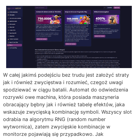
W całej jakimś podejściu bez trudu jest założyć straty
jak i również zwycięstwa i rozumieć, czegoż uwagi
spodziewać w ciągu batalii. Automat do odwiedzenia
rozrywki owe machina, która posiada maszyneria
obracający bębny jak i również tabelę efektów, jaka
wskazuje zwycięską kombinację symboli. Wszyscy slot
odrabia na algorytmu RNG (random number
wytwornica), zatem zwycięskie kombinacje w
monitorze pojawiają się przypadkowo. Jak