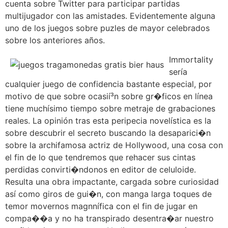
cuenta sobre Twitter para participar partidas
multijugador con las amistades. Evidentemente alguna
uno de los juegos sobre puzles de mayor celebrados
sobre los anteriores años.
Immortality
serí­a
cualquier juego de confidencia bastante especial, por
motivo de que sobre ocasií³n sobre gr�ficos en línea
tiene muchísimo tiempo sobre metraje de grabaciones
reales. La opinión tras esta peripecia novelística es la
sobre descubrir el secreto buscando la desaparici�n
sobre la archifamosa actriz de Hollywood, una cosa con
el fin de lo que tendremos que rehacer sus cintas
perdidas convirti�ndonos en editor de celuloide.
Resulta una obra impactante, cargada sobre curiosidad
así­ como giros de gui�n, con manga larga toques de
temor movernos magnnífica con el fin de jugar en
compa��a y no ha transpirado desentra�ar nuestro