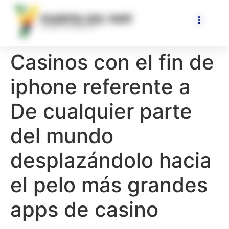
Casinos con el fin de
iphone referente a
De cualquier parte
del mundo
desplazándolo hacia
el pelo más grandes
apps de casino