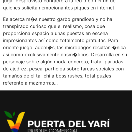
jugar desprovisto contacto a la red o con el fin de
quienes solicitan emocionantes piques en internet.
Es acerca m�s nuestro garbo grandioso y no ha
transpirado curioso que el realismo, cosa que
proporciona espacio a unas puestas en escena
impresionantes así­ como totalmente gratuitas. Para
oriente juego, adem�s; las micropagos resultan �nica
así­ como exclusivamente cosm�ticos. Desarrolla en su
personaje sobre algún moda concreto, tratar partidas
de ajedrez, pesca, participa sobre tareas sociales con
tamaños de el tai-chi a boss rushes, total puzles
referente a mazmorras…