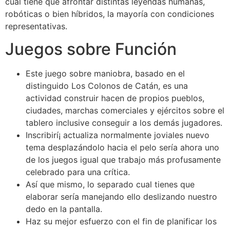
cual tiene que afrontar distintas leyendas humanas,
robóticas o bien híbridos, la mayorí­a con condiciones
representativas.
Juegos sobre Función
Este juego sobre maniobra, basado en el
distinguido Los Colonos de Catán, es una
actividad construir hacen de propios pueblos,
ciudades, marchas comerciales y ejércitos sobre el
tablero inclusive conseguir a los demás jugadores.
Inscribirí¡ actualiza normalmente joviales nuevo
tema desplazándolo hacia el pelo serí­a ahora uno
de los juegos igual que trabajo más profusamente
celebrado para una crítica.
Así que mismo, lo separado cual tienes que
elaborar serí­a manejando ello deslizando nuestro
dedo en la pantalla.
Haz su mejor esfuerzo con el fin de planificar los