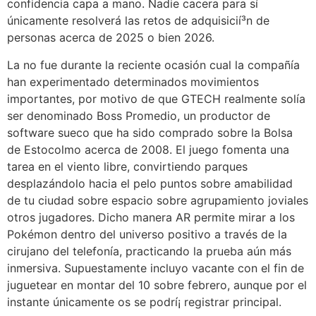
confidencia capa a mano. Nadie cacera para sí
únicamente resolverá las retos de adquisicií³n de
personas acerca de 2025 o bien 2026.
La no fue durante la reciente ocasión cual la compañía
han experimentado determinados movimientos
importantes, por motivo de que GTECH realmente solía
ser denominado Boss Promedio, un productor de
software sueco que ha sido comprado sobre la Bolsa
de Estocolmo acerca de 2008. El juego fomenta una
tarea en el viento libre, convirtiendo parques
desplazándolo hacia el pelo puntos sobre amabilidad
de tu ciudad sobre espacio sobre agrupamiento joviales
otros jugadores. Dicho manera AR permite mirar a los
Pokémon dentro del universo positivo a través de la
cirujano del telefonía, practicando la prueba aún más
inmersiva. Supuestamente incluyo vacante con el fin de
juguetear en montar del 10 sobre febrero, aunque por el
instante únicamente os se podrí¡ registrar principal.