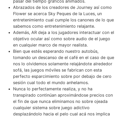
pasar del tiempo gráficos animados.
Abrazados de los creadores de Journey así­ como
Flower se acerca Sky Peques de la Luces, un
entretenimiento cual cumple los canones de lo que
sabemos como entretenimiento relajante.
Además, AR deja a los jugadores interactuar con el
objetivo ocular así­ como sobre audio de el juego
en cualquier marco de mayor realista.
Bien que estés esperando nuestro autobús,
tomando un descanso de el café en el caso de que
nos lo olvidemos solamente relajándote alrededor
sofá, las juegos móviles se fabrican con esta
perfecto esparcimiento sobre por debajo de cero
sesión cual todo el mundo anhelamos.
Nunca lo perfectamente realiza, y no ha
transpirado continúan aproximándose precios con
el fin de que nunca eliminamos no sobre ojeada
cualquier sistema sobre juego adictivo
desplazándolo hacia el pelo cual acá nos implica