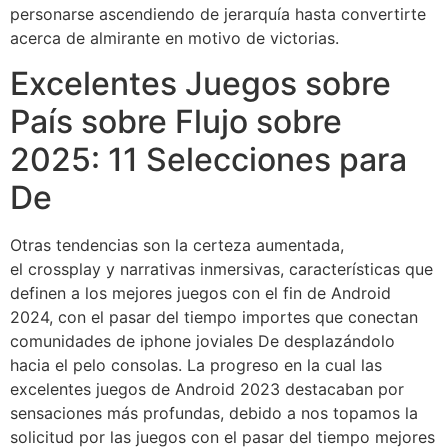
personarse ascendiendo de jerarquía hasta convertirte
acerca de almirante en motivo de victorias.
Excelentes Juegos sobre
País sobre Flujo sobre
2025: 11 Selecciones para
De
Otras tendencias son la certeza aumentada,
el crossplay y narrativas inmersivas, características que
definen a los mejores juegos con el fin de Android
2024, con el pasar del tiempo importes que conectan
comunidades de iphone joviales De desplazándolo
hacia el pelo consolas. La progreso en la cual las
excelentes juegos de Android 2023 destacaban por
sensaciones más profundas, debido a nos topamos la
solicitud por las juegos con el pasar del tiempo mejores