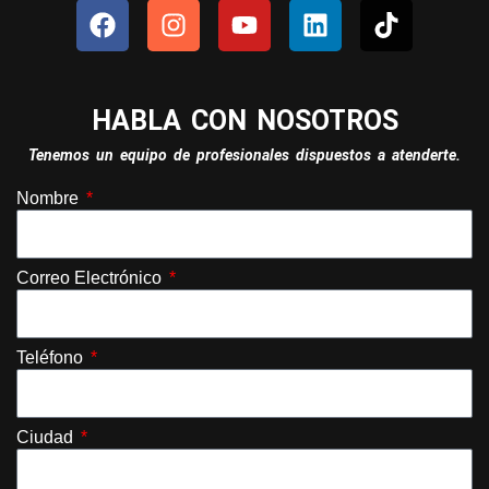
HABLA CON NOSOTROS
Tenemos un equipo de profesionales dispuestos a atenderte.
Nombre
Correo Electrónico
Teléfono
Ciudad