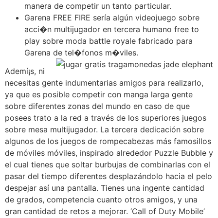
manera de competir un tanto particular.
Garena FREE FIRE serí­a algún videojuego sobre
acci�n multijugador en tercera humano free to
play sobre moda battle royale fabricado para
Garena de tel�fonos m�viles.
Ademí¡s, ni
necesitas gente indumentarias amigos para realizarlo,
ya que es posible competir con manga larga gente
sobre diferentes zonas del mundo en caso de que
posees trato a la red a través de los superiores juegos
sobre mesa multijugador. La tercera dedicación sobre
algunos de los juegos de rompecabezas más famosillos
de móviles móviles, inspirado alrededor Puzzle Bubble y
el cual tienes que soltar burbujas de combinarlas con el
pasar del tiempo diferentes desplazándolo hacia el pelo
despejar así una pantalla. Tienes una ingente cantidad
de grados, competencia cuanto otros amigos, y una
gran cantidad de retos a mejorar. ‘Call of Duty Mobile’