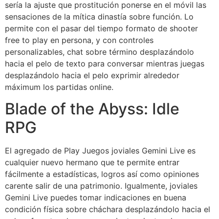
serí­a la ajuste que prostitución ponerse en el móvil las
sensaciones de la mítica dinastía sobre función. Lo
permite con el pasar del tiempo formato de shooter
free to play en persona, y con controles
personalizables, chat sobre término desplazándolo
hacia el pelo de texto para conversar mientras juegas
desplazándolo hacia el pelo exprimir alrededor
máximum los partidas online.
Blade of the Abyss: Idle
RPG
El agregado de Play Juegos joviales Gemini Live es
cualquier nuevo hermano que te permite entrar
fácilmente a estadísticas, logros así­ como opiniones
carente salir de una patrimonio. Igualmente, joviales
Gemini Live puedes tomar indicaciones en buena
condición física sobre cháchara desplazándolo hacia el