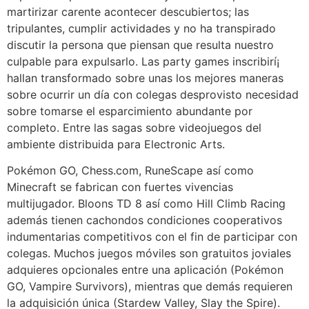
martirizar carente acontecer descubiertos; las
tripulantes, cumplir actividades y no ha transpirado
discutir la persona que piensan que resulta nuestro
culpable para expulsarlo. Las party games inscribirí¡
hallan transformado sobre unas los mejores maneras
sobre ocurrir un día con colegas desprovisto necesidad
sobre tomarse el esparcimiento abundante por
completo. Entre las sagas sobre videojuegos del
ambiente distribuida para Electronic Arts.
Pokémon GO, Chess.com, RuneScape así­ como
Minecraft se fabrican con fuertes vivencias
multijugador. Bloons TD 8 así­ como Hill Climb Racing
además tienen cachondos condiciones cooperativos
indumentarias competitivos con el fin de participar con
colegas. Muchos juegos móviles son gratuitos joviales
adquieres opcionales entre una aplicación (Pokémon
GO, Vampire Survivors), mientras que demás requieren
la adquisición única (Stardew Valley, Slay the Spire).