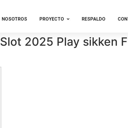
NOSOTROS
PROYECTO
RESPALDO
CON
lot 2025 Play sikken Fr