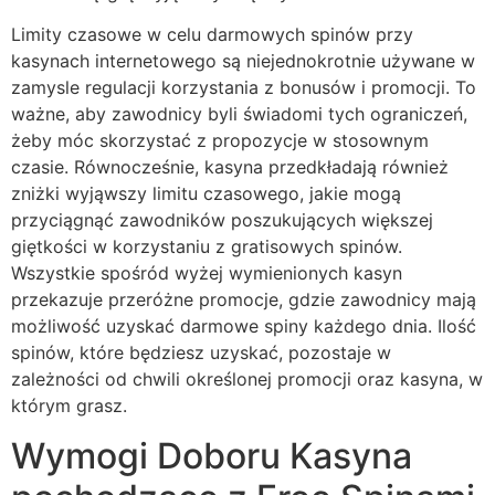
Limity czasowe w celu darmowych spinów przy
kasynach internetowego są niejednokrotnie używane w
zamysle regulacji korzystania z bonusów i promocji. To
ważne, aby zawodnicy byli świadomi tych ograniczeń,
żeby móc skorzystać z propozycje w stosownym
czasie. Równocześnie, kasyna przedkładają również
zniżki wyjąwszy limitu czasowego, jakie mogą
przyciągnąć zawodników poszukujących większej
giętkości w korzystaniu z gratisowych spinów.
Wszystkie spośród wyżej wymienionych kasyn
przekazuje przeróżne promocje, gdzie zawodnicy mają
możliwość uzyskać darmowe spiny każdego dnia. Ilość
spinów, które będziesz uzyskać, pozostaje w
zależności od chwili określonej promocji oraz kasyna, w
którym grasz.
Wymogi Doboru Kasyna