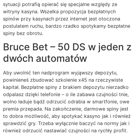
sytuacji potrafią opierać się specjalne względy ze
witryny kasyna.
Wszelka propozycja bezpłatnych
spinów przy kasynach przez internet jest otoczona
postulatem ruchu, bardzo rzadko spotykamy bezpłatne
spiny bez obrotu.
Bruce Bet – 50 DS w jeden z
dwóch automatów
Aby uwolnić ten nadprogram wyjąwszy depozytu,
powinieneś zbudować szkolenie x45 na rzeczywiste
kapitał. Bezpłatne spiny z brakiem depozytu nierzadko
odpalasz dzięki telefonie – o ile zabawa czujności tnie,
wolno ładuje bądź odrzucić odrabia w smartfonie, owe
premia przepada. Na zakończenie, darmowe spiny jest
to dobra możliwość, aby spotykać kasyno jak i również
sprawdzić gry. Trzeba wyłącznie baczyć na normy jak i
również odrzucić nastawiać czujności na rychły profit.