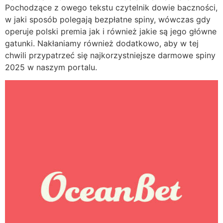
Pochodzące z owego tekstu czytelnik dowie baczności,
w jaki sposób polegają bezpłatne spiny, wówczas gdy
operuje polski premia jak i również jakie są jego główne
gatunki. Nakłaniamy również dodatkowo, aby w tej
chwili przypatrzeć się najkorzystniejsze darmowe spiny
2025 w naszym portalu.