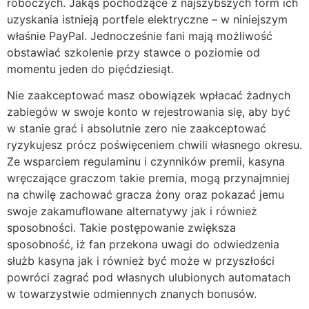
roboczych. Jakąś pochodzące z najszybszych form ich
uzyskania istnieją portfele elektryczne – w niniejszym
właśnie PayPal. Jednocześnie fani mają możliwość
obstawiać szkolenie przy stawce o poziomie od
momentu jeden do pięćdziesiąt.
Nie zaakceptować masz obowiązek wpłacać żadnych
zabiegów w swoje konto w rejestrowania się, aby być
w stanie grać i absolutnie zero nie zaakceptować
ryzykujesz prócz poświęceniem chwili własnego okresu.
Ze wsparciem regulaminu i czynników premii, kasyna
wręczające graczom takie premia, mogą przynajmniej
na chwilę zachować gracza żony oraz pokazać jemu
swoje zakamuflowane alternatywy jak i również
sposobności. Takie postępowanie zwiększa
sposobność, iż fan przekona uwagi do odwiedzenia
służb kasyna jak i również być może w przyszłości
powróci zagrać pod własnych ulubionych automatach
w towarzystwie odmiennych znanych bonusów.