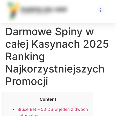
Darmowe Spiny w
całej Kasynach 2025
Ranking
Najkorzystniejszych
Promocji
Content
Bruce Bet – 50 DS w jeden z dwóch
automatów