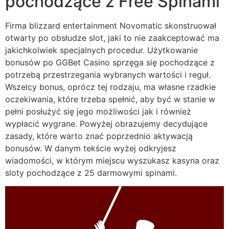
pochodzące z Free Spinami
Firma blizzard entertainment Novomatic skonstruował
otwarty po obsłudze slot, jaki to nie zaakceptować ma
jakichkolwiek specjalnych procedur. Użytkowanie
bonusów po GGBet Casino sprzęga się pochodzące z
potrzebą przestrzegania wybranych wartości i reguł.
Wszelcy bonus, oprócz tej rodzaju, ma własne rzadkie
oczekiwania, które trzeba spełnić, aby być w stanie w
pełni posłużyć się jego możliwości jak i również
wypłacić wygrane. Powyżej obrazujemy decydujące
zasady, które warto znać poprzednio aktywacją
bonusów. W danym tekście wyżej odkryjesz
wiadomości, w którym miejscu wyszukasz kasyna oraz
sloty pochodzące z 25 darmowymi spinami.