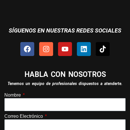
SÍGUENOS EN NUESTRAS REDES SOCIALES
HABLA CON NOSOTROS
Tenemos un equipo de profesionales dispuestos a atenderte.
Nombre
Correo Electrónico