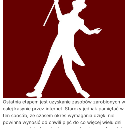
Ostatnia etapem jest uzyskanie zasobów zarobionych w
całej kasynie przez internet. Starczy jednak pamiętać w
ten sposób, że czasem okres wymagania dzięki nie
powinna wynosić od chwili pięć do co więcej wielu dni