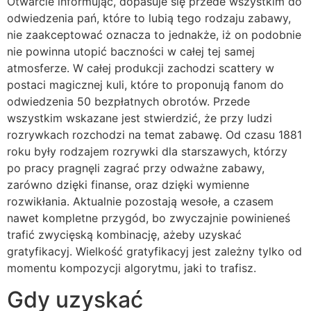
Otwarcie informując, dopasuje się przede wszystkim do
odwiedzenia pań, które to lubią tego rodzaju zabawy,
nie zaakceptować oznacza to jednakże, iż on podobnie
nie powinna utopić baczności w całej tej samej
atmosferze. W całej produkcji zachodzi scattery w
postaci magicznej kuli, które to proponują fanom do
odwiedzenia 50 bezpłatnych obrotów. Przede
wszystkim wskazane jest stwierdzić, że przy ludzi
rozrywkach rozchodzi na temat zabawę. Od czasu 1881
roku były rodzajem rozrywki dla starszawych, którzy
po pracy pragnęli zagrać przy odważne zabawy,
zarówno dzięki finanse, oraz dzięki wymienne
rozwikłania. Aktualnie pozostają wesołe, a czasem
nawet kompletne przygód, bo zwyczajnie powinieneś
trafić zwycięską kombinację, ażeby uzyskać
gratyfikacyj. Wielkość gratyfikacyj jest zależny tylko od
momentu kompozycji algorytmu, jaki to trafisz.
Gdy uzyskać