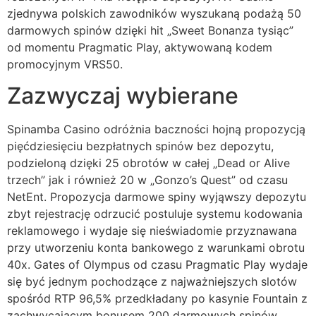
zjednywa polskich zawodników wyszukaną podażą 50
darmowych spinów dzięki hit „Sweet Bonanza tysiąc”
od momentu Pragmatic Play, aktywowaną kodem
promocyjnym VRS50.
Zazwyczaj wybierane
Spinamba Casino odróżnia baczności hojną propozycją
pięćdziesięciu bezpłatnych spinów bez depozytu,
podzieloną dzięki 25 obrotów w całej „Dead or Alive
trzech” jak i również 20 w „Gonzo’s Quest” od czasu
NetEnt. Propozycja darmowe spiny wyjąwszy depozytu
zbyt rejestrację odrzucić postuluje systemu kodowania
reklamowego i wydaje się nieświadomie przyznawana
przy utworzeniu konta bankowego z warunkami obrotu
40x. Gates of Olympus od czasu Pragmatic Play wydaje
się być jednym pochodzące z najważniejszych slotów
spośród RTP 96,5% przedkładany po kasynie Fountain z
zachwycającym bonusem 200 darmowych spinów.