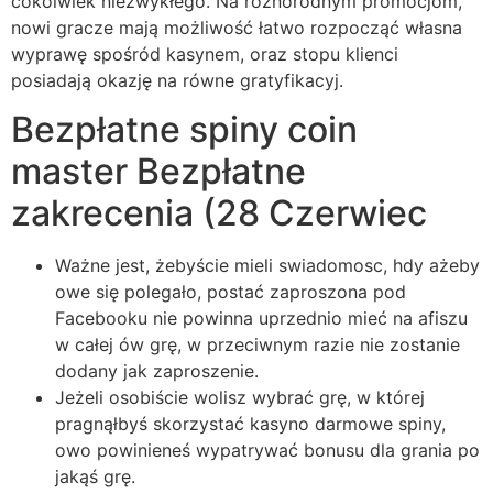
cokolwiek niezwykłego. Na różnorodnym promocjom,
nowi gracze mają możliwość łatwo rozpocząć własna
wyprawę spośród kasynem, oraz stopu klienci
posiadają okazję na równe gratyfikacyj.
Bezpłatne spiny coin
master Bezpłatne
zakrecenia (28 Czerwiec
Ważne jest, żebyście mieli swiadomosc, hdy ażeby
owe się polegało, postać zaproszona pod
Facebooku nie powinna uprzednio mieć na afiszu
w całej ów grę, w przeciwnym razie nie zostanie
dodany jak zaproszenie.
Jeżeli osobiście wolisz wybrać grę, w której
pragnąłbyś skorzystać kasyno darmowe spiny,
owo powinieneś wypatrywać bonusu dla grania po
jakąś grę.