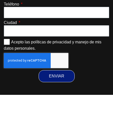
Teléfono
Ciudad
Acepto las políticas de privacidad y manejo de mis
datos personales.
ENVIAR