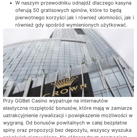
W naszym przewodniku odnajdź dlaczego kasyna
oferują 50 gratisowych spinów, które to będą
pierwotnego korzyści jak i również ułomności, jak i
również gdy spośród wymienionych użytkować.
Przy GGBet Casino wypatruje na internautów
elastyczna rozpiętość bonusów, które mają w zamiarze
uatrakcyjnienie rywalizacji i powiększenie możliwości w
wygraną. Od bonusów powitalnych w całej bezpłatne
spiny oraz propozycji bez depozytu, wszyscy wyszuka