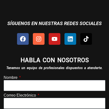
SÍGUENOS EN NUESTRAS REDES SOCIALES
HABLA CON NOSOTROS
Tenemos un equipo de profesionales dispuestos a atenderte.
Nombre
Correo Electrónico