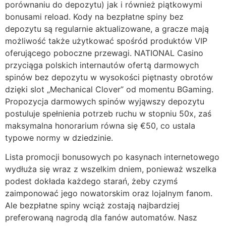
porównaniu do depozytu) jak i również piątkowymi
bonusami reload. Kody na bezpłatne spiny bez
depozytu są regularnie aktualizowane, a gracze mają
możliwość także użytkować spośród produktów VIP
oferującego poboczne przewagi. NATIONAL Casino
przyciąga polskich internautów ofertą darmowych
spinów bez depozytu w wysokości piętnasty obrotów
dzięki slot „Mechanical Clover” od momentu BGaming.
Propozycja darmowych spinów wyjąwszy depozytu
postuluje spełnienia potrzeb ruchu w stopniu 50x, zaś
maksymalna honorarium równa się €50, co ustala
typowe normy w dziedzinie.
Lista promocji bonusowych po kasynach internetowego
wydłuża się wraz z wszelkim dniem, ponieważ wszelka
podest dokłada każdego starań, żeby czymś
zaimponować jego nowatorskim oraz lojalnym fanom.
Ale bezpłatne spiny wciąż zostają najbardziej
preferowaną nagrodą dla fanów automatów. Nasz