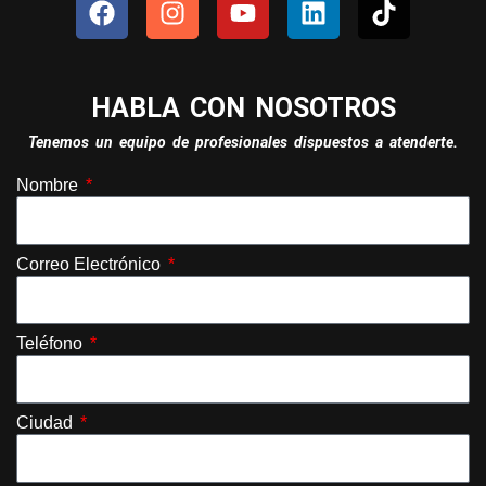
HABLA CON NOSOTROS
Tenemos un equipo de profesionales dispuestos a atenderte.
Nombre
Correo Electrónico
Teléfono
Ciudad