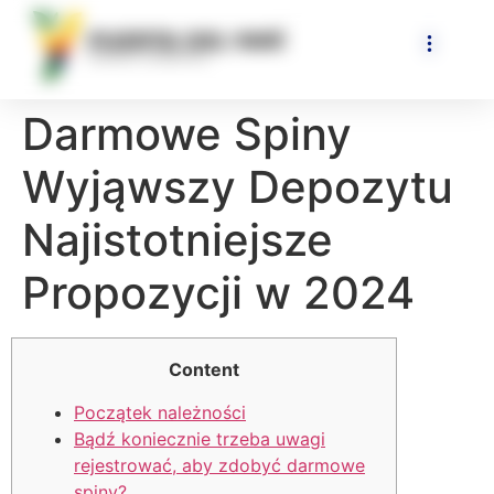
Darmowe Spiny
Wyjąwszy Depozytu
Najistotniejsze
Propozycji w 2024
Content
Początek należności
Bądź koniecznie trzeba uwagi
rejestrować, aby zdobyć darmowe
spiny?