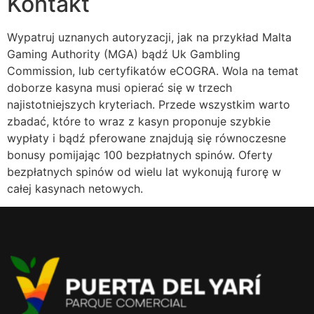
Kontakt
Wypatruj uznanych autoryzacji, jak na przykład Malta
Gaming Authority (MGA) bądź Uk Gambling
Commission, lub certyfikatów eCOGRA. Wola na temat
doborze kasyna musi opierać się w trzech
najistotniejszych kryteriach. Przede wszystkim warto
zbadać, które to wraz z kasyn proponuje szybkie
wypłaty i bądź pferowane znajdują się równoczesne
bonusy pomijając 100 bezpłatnych spinów. Oferty
bezpłatnych spinów od wielu lat wykonują furorę w
całej kasynach netowych.