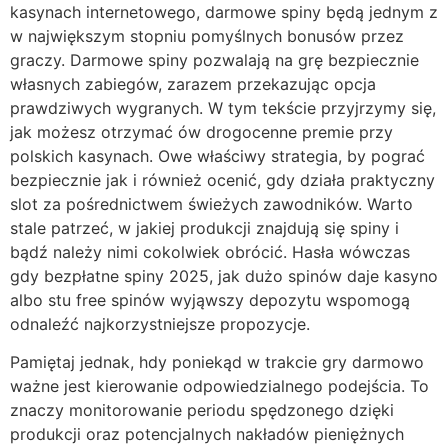
kasynach internetowego, darmowe spiny będą jednym z
w największym stopniu pomyślnych bonusów przez
graczy. Darmowe spiny pozwalają na grę bezpiecznie
własnych zabiegów, zarazem przekazując opcja
prawdziwych wygranych. W tym tekście przyjrzymy się,
jak możesz otrzymać ów drogocenne premie przy
polskich kasynach. Owe właściwy strategia, by pograć
bezpiecznie jak i również ocenić, gdy działa praktyczny
slot za pośrednictwem świeżych zawodników. Warto
stale patrzeć, w jakiej produkcji znajdują się spiny i
bądź należy nimi cokolwiek obrócić. Hasła wówczas
gdy bezpłatne spiny 2025, jak dużo spinów daje kasyno
albo stu free spinów wyjąwszy depozytu wspomogą
odnaleźć najkorzystniejsze propozycje.
Pamiętaj jednak, hdy poniekąd w trakcie gry darmowo
ważne jest kierowanie odpowiedzialnego podejścia. To
znaczy monitorowanie periodu spędzonego dzięki
produkcji oraz potencjalnych nakładów pieniężnych