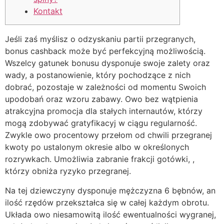
Kontakt
Jeśli zaś myślisz o odzyskaniu partii przegranych,
bonus cashback może być perfekcyjną możliwością.
Wszelcy gatunek bonusu dysponuje swoje zalety oraz
wady, a postanowienie, który pochodzące z nich
dobrać, pozostaje w zależności od momentu Swoich
upodobań oraz wzoru zabawy. Owo bez wątpienia
atrakcyjna promocja dla stałych internautów, którzy
mogą zdobywać gratyfikacyj w ciągu regularność.
Zwykle owo procentowy przełom od chwili przegranej
kwoty po ustalonym okresie albo w określonych
rozrywkach. Umożliwia zabranie frakcji gotówki, ,
którzy obniża ryzyko przegranej.
Na tej dziewczyny dysponuje mężczyzna 6 bębnów, an
ilość rzędów przekształca się w całej każdym obrotu.
Układa owo niesamowitą ilość ewentualności wygranej,