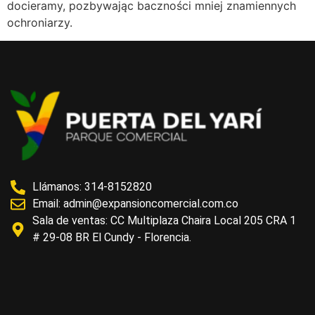
docieramy, pozbywając baczności mniej znamiennych
ochroniarzy.
Llámanos: 314-8152820
Email:
admin@expansioncomercial.com.co
Sala de ventas: CC Multiplaza Chaira Local 205 CRA 1
# 29-08 BR El Cundy - Florencia.