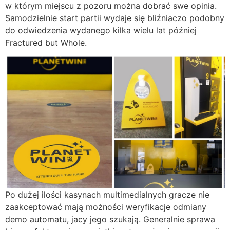
w którym miejscu z pozoru można dobrać swe opinia.
Samodzielnie start partii wydaje się bliźniaczo podobny
do odwiedzenia wydanego kilka wielu lat później
Fractured but Whole.
Po dużej ilości kasynach multimedialnych gracze nie
zaakceptować mają możności weryfikacje odmiany
demo automatu, jacy jego szukają. Generalnie sprawa