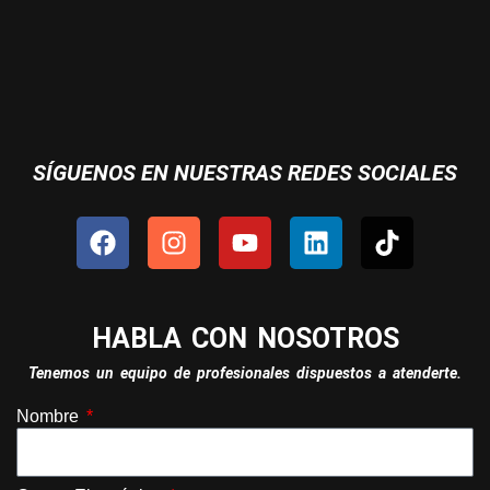
SÍGUENOS EN NUESTRAS REDES SOCIALES
HABLA CON NOSOTROS
Tenemos un equipo de profesionales dispuestos a atenderte.
Nombre