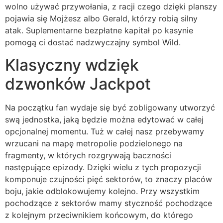
wolno używać przywołania, z racji czego dzięki planszy
pojawia się Mojżesz albo Gerald, którzy robią silny
atak. Suplementarne bezpłatne kapitał po kasynie
pomogą ci dostać nadzwyczajny symbol Wild.
Klasyczny wdzięk
dzwonków Jackpot
Na początku fan wydaje się być zobligowany utworzyć
swą jednostka, jaką będzie można edytować w całej
opcjonalnej momentu. Tuż w całej nasz przebywamy
wrzucani na mapę metropolie podzielonego na
fragmenty, w których rozgrywają baczności
następujące epizody. Dzięki wielu z tych propozycji
komponuje czujności pięć sektorów, to znaczy placów
boju, jakie odblokowujemy kolejno. Przy wszystkim
pochodzące z sektorów mamy styczność pochodzące
z kolejnym przeciwnikiem końcowym, do którego