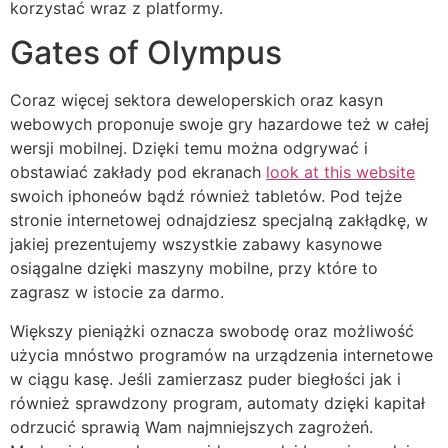
korzystać wraz z platformy.
Gates of Olympus
Coraz więcej sektora deweloperskich oraz kasyn
webowych proponuje swoje gry hazardowe też w całej
wersji mobilnej. Dzięki temu można odgrywać i
obstawiać zakłady pod ekranach
look at this website
swoich iphoneów bądź również tabletów. Pod tejże
stronie internetowej odnajdziesz specjalną zakłądkę, w
jakiej prezentujemy wszystkie zabawy kasynowe
osiągalne dzięki maszyny mobilne, przy które to
zagrasz w istocie za darmo.
Większy pieniążki oznacza swobodę oraz możliwość
użycia mnóstwo programów na urządzenia internetowe
w ciągu kasę. Jeśli zamierzasz puder biegłości jak i
również sprawdzony program, automaty dzięki kapitał
odrzucić sprawią Wam najmniejszych zagrożeń.