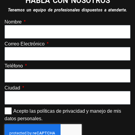
HABLA CON NOSOTROS
Tenemos un equipo de profesionales dispuestos a atenderte.
Nombre
Correo Electrónico
Teléfono
Ciudad
Acepto las políticas de privacidad y manejo de mis
datos personales.