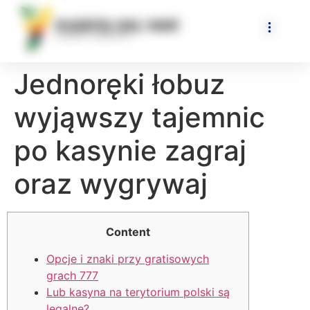
Jednoręki łobuz
wyjąwszy tajemnic
po kasynie zagraj
oraz wygrywaj
Content
Opcje i znaki przy gratisowych
grach 777
Lub kasyna na terytorium polski są
legalne?