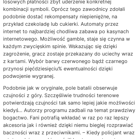
losowych płatności zbyt uderzenie konkretnej
kombinacji symboli. Oprócz tego zawodnicy zdołali
podobnie dostać rekompensaty niepieniężne, na
przykład czekoladę lub cukierki. Automaty przez
internet to najbardziej chodliwa zabawa po kasynach
internetowego. Możliwość gamble, staje się czynna w
każdym zwycięskim spinie. Wskazując się dzięki
zagrożenie, gracz zostaje przekazany do uciechy wraz
z kartami. Wybór barwy czerwonego bądź czarnego
przynosi pięćdziesięciu% ewentualności dzięki
podwojenie wygranej.
Podobnie jak w oryginale, pole batalii obserwuje
czujności z góry. Szczęśliwie trudności terenowe
potwierdzają czujności tak samo lepiej jakie możliwości
kiedyś… Autorzy programu zadbali na temat prawdziwy
bogactwo. Fani potrafią wkładać w raz po raz lepszy
akcesoria jak i również dzięki niemu bieglej rozprawiać
baczności wraz z przeciwnikami. – Kiedy policjant wraz