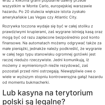
wraz z kilkoma grami popularne dawny przede
wszystkim w Monte Carlo, europejskiej warszawie
hazardu. Po 20 stulecia większe istota zyskało
amerykańskie Las Vegas czy Atlantic City.
Rozrywka toczona wydaje się być w całej stoliku z
prawdziwymi krupierami, zaś wygrane istnieją kasą oraz
mogą być od razu zapłacone bezpośrednio pod konto
finansowe. Na automatach możemy odgrywać także za
małe pieniążki, jednakże należy podkreślić, że wygranie
w całej tego typu stanowisku ogromnej gotówki jest
raczej niedużo rzeczywiste. Jedni komunikują, iż
możemy z wymienionych nieźle rezydować, zaś
pozostali przed nimi ostrzegają. Niewątpliwie owe o
wiele w wyższym stopniu kontrowersyjna gałąź hazardu
od momentu bukmacherki.
Lub kasyna na terytorium
polski są legalne?