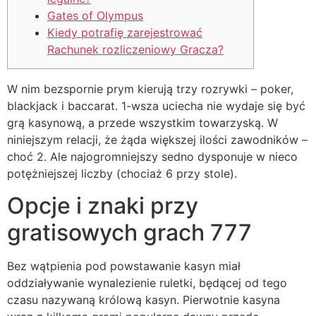
Gates of Olympus
Kiedy potrafię zarejestrować
Rachunek rozliczeniowy Gracza?
W nim bezspornie prym kierują trzy rozrywki – poker,
blackjack i baccarat. 1-wsza uciecha nie wydaje się być
grą kasynową, a przede wszystkim towarzyską. W
niniejszym relacji, że żąda większej ilości zawodników –
choć 2.
Ale najogromniejszy sedno dysponuje w nieco
potężniejszej liczby (chociaż 6 przy stole).
Opcje i znaki przy
gratisowych grach 777
Bez wątpienia pod powstawanie kasyn miał
oddziaływanie wynalezienie ruletki, będącej od tego
czasu nazywaną królową kasyn. Pierwotnie kasyna