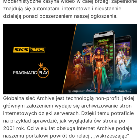
Modernistyczne kasyna wideo w całej brzegi zapełnione
znajdują się automatami internetowe i nieustannie
działają ponad poszerzeniem naszej ogłoszenia.
Globalna sieć Archive jest technologią non-profit, jakiej
głównym założeniem wydaje się archiwizowanie stron
internetowych dzięki serwerach. Dzięki temu potraficie
na przykład sprawdzić, jak wyglądała ów strona po
2001 rok. Od wielu lat obsługa Internet Archive podaje
naszemu portalowi powrót do relacji, „wskrzeszając”