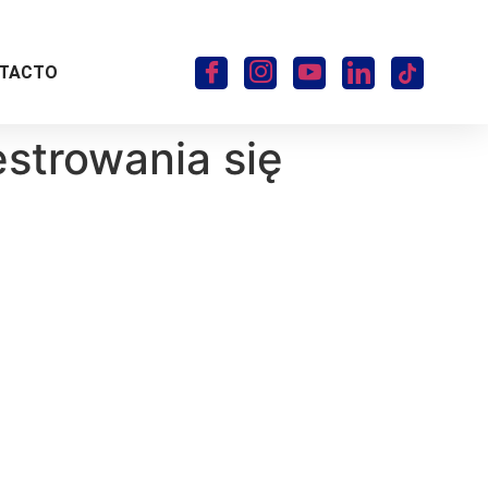
TACTO
estrowania się