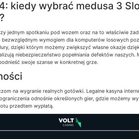
 kiedy wybrać medusa 3 Slot
?
 przy jednym spotkaniu pod wozem oraz na to właściwie ża
 się bezwzględnym wymogiem dla komputerów losowych poz
ury, dzięki którym możemy zwiększyć własne okazje dzięki
alizują niebezpieczeństwo popełniania defektów naszych. 
odnieść swoje szanse w konkretnej grze.
ności
graczom na wygranie realnych gotówki. Legalne kasyna inte
 ograniczenia odnośnie określonych gier, gdzie możemy wy
otu przedtem wypłatą.