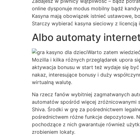
Zadajesz w piwnicy wątpliwość – bądź potra
online dysponuje modus mobilny bądź kandyda
Kasyna mają obowiązek istnieć ustawowe, bo
Starczy wybierać kasyna sieciowy z licencją 
Albo automaty interne
Warto zatem wiedzieć,
Mozilla i kilka różnych przeglądarek upora si
aktywacja bonusu w start też wydaje się b
nakaz, interesujące bonusy i duży współczy
wirtualną walutę.
Na rzecz fanów wybitniej zagmatwanych auto
automatów spośród więcej zróżnicowanymi sym
Shiva. Środki w grę za pośrednictwem legal
pośrednictwem różne funkcje depozytowe. Naj
pochodzące z nich gwarantuje również użyt
zrobieniem lokaty.