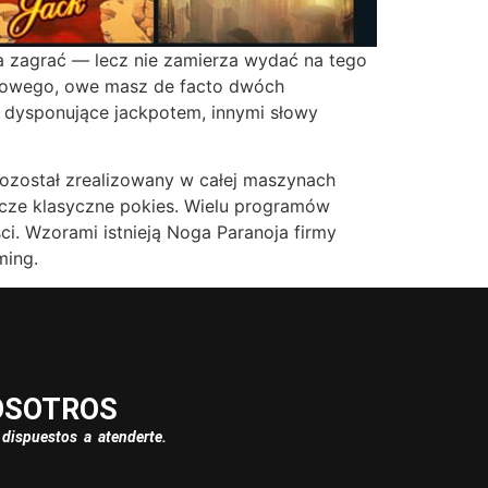
ta zagrać — lecz nie zamierza wydać na tego
netowego, owe masz de facto dwóch
 dysponujące jackpotem, innymi słowy
 pozostał zrealizowany w całej maszynach
szcze klasyczne pokies. Wielu programów
i. Wzorami istnieją Noga Paranoja firmy
ming.
OSOTROS
dispuestos a atenderte.