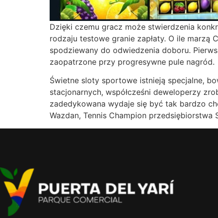
Dzięki czemu gracz może stwierdzenia konkre
rodzaju testowe granie zapłaty. O ile marzą
spodziewany do odwiedzenia doboru. Pierwsz
zaopatrzone przy progresywne pule nagród.
Świetne sloty sportowe istnieją specjalne, 
stacjonarnych, współcześni deweloperzy zrob
zadedykowana wydaje się być tak bardzo cho
Wazdan, Tennis Champion przedsiębiorstwa 