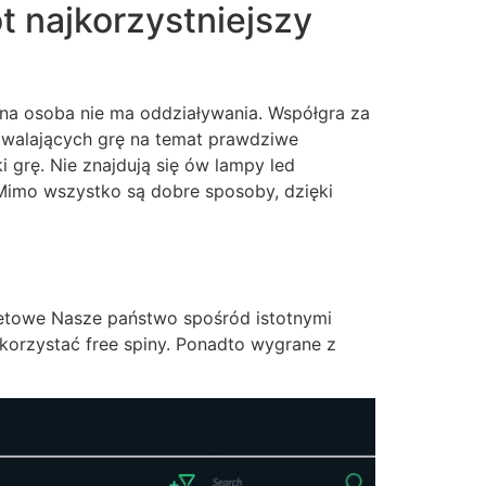
 najkorzystniejszy
dna osoba nie ma oddziaływania. Współgra za
walających grę na temat prawdziwe
 grę. Nie znajdują się ów lampy led
Mimo wszystko są dobre sposoby, dzięki
rnetowe Nasze państwo spośród istotnymi
korzystać free spiny. Ponadto wygrane z