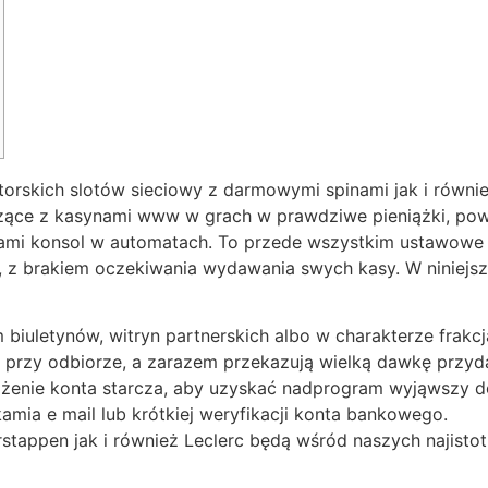
orskich slotów sieciowy z darmowymi spinami jak i również
ce z kasynami www w grach w prawdziwe pieniążki, powin
mi konsol w automatach. To przede wszystkim ustawowe ka
u, z brakiem oczekiwania wydawania swych kasy.
W niniejs
biuletynów, witryn partnerskich albo w charakterze frakc
e przy odbiorze, a zarazem przekazują wielką dawkę przy
łożenie konta starcza, aby uzyskać nadprogram wyjąwszy d
mia e mail lub krótkiej weryfikacji konta bankowego.
rstappen jak i również Leclerc będą wśród naszych najistot