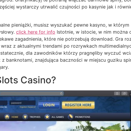
jczęściej wystarczy utrwalić czujności po kasynie jak i rów
lne pieniążki, musisz wyszukać pewne kasyno, w którym m
ysłowy.
click here for info
Istotnie, w istocie, w nim możn
kawe zagadnienia, które nie potrzebują download. Gra roz
raz z aktualnymi trendami po rozrywkach multimedialnych
 Ostatecznie, dla zawodników którzy pragnęliby wyczuć wci
 z banknotami, znajdująca baczności w miejscu guziku spi
ary.
lots Casino?