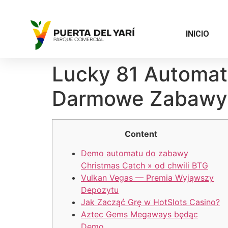
INICIO
Lucky 81 Automat
Darmowe Zabawy 
Content
Demo automatu do zabawy
Christmas Catch » od chwili BTG
Vulkan Vegas — Premia Wyjąwszy
Depozytu
Jak Zacząć Grę w HotSlots Casino?
Aztec Gems Megaways będąc
Demo