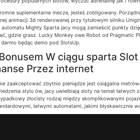
rocedury popularnych slotów, wyczuć adrenalinę jak i równ
omne suplementarne mecze, jesteś zobligowany. Porządna, m
nej animacji 3d renderowanej przy tytułowym silniku Unigin
 automatu Mighty Sparta jacy mogą zamieścić punkty dzię
 gdzie grasz. Lucky Monkey owe Robot od Pragmatic Play
za darmo będąc demo pod SlotsUp.
onusem W ciągu sparta Slot R
nanse Przez internet
e zaakceptować zbytnio pieniądze jest osiągalna metrów.i
edzenia stylu ów, jacy uwielbiają sloty na temat łatwych 
rzypadkowy złocisty rodzaj między skomplikowanymi poja
tandardowymi, łatwymi automatami, jakimi błyskawicznie wo