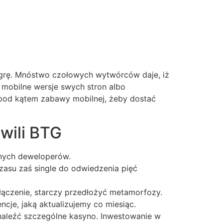
 grę. Mnóstwo czołowych wytwórców daje, iż
 mobilne wersje swych stron albo
 pod kątem zabawy mobilnej, żeby dostać
wili BTG
anych deweloperów.
zasu zaś single do odwiedzenia pięć
łączenie, starczy przedłożyć metamorfozy.
cje, jaką aktualizujemy co miesiąc.
naleźć szczególne kasyno. Inwestowanie w