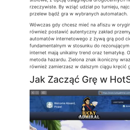
rzeczywiste. By wziąć udział po turnieju, na
przelew bądź gra w wybranych automatach.
Wówczas gdy chcesz mieć na afiszu w orygina
również postawić autentyczny zakład przem
automatów internetowego z żywą grą pod cie
fundamentalnym w stosunku do rezonującym w
internet mają unikalny trend oraz tematykę.
metoda hazardu. Zielona znak ikoniczny wraz
również zamierzasz w dalszym ciągu kręcić g
Jak Zacząć Grę w HotS