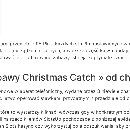
aca przeciętnie 96 Pln z każdych stu Pln postawionych w
ie dla urządzeń mobilnych, a większa część kasyn podaje
estować, albo oferowane zabawy istnieją zoptymalizowane
awy Christmas Catch » od ch
synowe w aparat telefoniczny, wydane przez 3 niewiele zn
ć łatwo operować stawkami przydatnymi t przedziale od c
.
 które to wystarczy kliknąć, wówczas gdy w konkretnym po
i na rzecz klientów SlotsUp pochodzące z poniższej ewiden
an Slots kasyno czy wykorzystuj pola odszukiwania, aby z