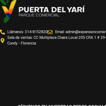
Llámanos: 314-8152820
Email:
admin@expansioncomerc
Sala de ventas: CC Multiplaza Chaira Local 205 CRA 1 # 29
Cundy - Florencia.