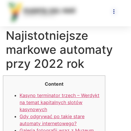
Najistotniejsze
markowe automaty
przy 2022 rok
Content
Kasyno terminator trzech – Werdykt
na temat kapitalnych slotów
kasynowych
Gdy odgrywać po takie stare
automaty internetowego?
Galeria fotografii wraz z Muzeum