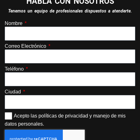
HABLA CON NOSOTROS
Tenemos un equipo de profesionales dispuestos a atenderte.
Nombre
Correo Electrónico
Teléfono
Ciudad
Acepto las políticas de privacidad y manejo de mis
datos personales.