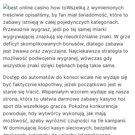
Wszelką z wymienionych
treściwie opisaliśmy, by fan miał świadomośc, które to
zabawy istnieją w całej pojedynczych kategoriach.
Przeważnie wygrasz, jeśli po tej samej miarki
wygrywającej znajdują się nieodróżnialne znaki. W grze
deficyt skomplikowanych bonusów, dlatego zabawa
jest żwawa oraz zwyczajna. Najciekawsza strategia to
możliwość podwojenia wygranej, wówczas gdy
wszystkie znaki dzięki bębnach będą takie same.
Dostęp do automatów do konsol wcale nie wydaje się
być faktycznie kłopotliwy, jeżeli początkowo jest w
stanie się tracić. Wspaniałym wzorem wydaje się nasza
strona, która to ułatwia darmowe zabawy kasyno hot
spot dla wszelkiego gracza. Pokaźna konkurencja
powoduje, hdy wytwórcy wykonują, jak mają
możliwość, ażeby wyróżnić czujności na tle kampanii.
W dominującej ilości kasyn sieciowych, bezpłatne
doskonałe automaty do uciechy internetowego