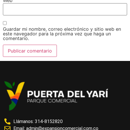
Web
Guardar mi nombre, correo electrónico y sitio web en
este navegador para la próxima vez que haga un
comentario.
Llámanos: 314-8152820
Email:
admin@expansioncomercial.com.co