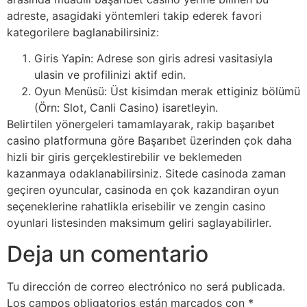
adreste, asagidaki yöntemleri takip ederek favori
kategorilere baglanabilirsiniz:
Giris Yapin: Adrese son giris adresi vasitasiyla
ulasin ve profilinizi aktif edin.
Oyun Menüsü: Üst kisimdan merak ettiginiz bölümü
(Örn: Slot, Canli Casino) isaretleyin.
Belirtilen yönergeleri tamamlayarak, rakip başarıbet
casino platformuna göre Başarıbet üzerinden çok daha
hizli bir giris gerçeklestirebilir ve beklemeden
kazanmaya odaklanabilirsiniz. Sitede casinoda zaman
geçiren oyuncular, casinoda en çok kazandiran oyun
seçeneklerine rahatlikla erisebilir ve zengin casino
oyunlari listesinden maksimum geliri saglayabilirler.
Deja un comentario
Tu dirección de correo electrónico no será publicada.
Los campos obligatorios están marcados con
*