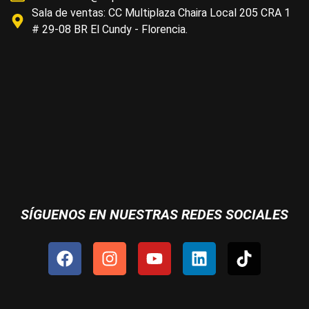
Sala de ventas: CC Multiplaza Chaira Local 205 CRA 1
# 29-08 BR El Cundy - Florencia.
SÍGUENOS EN NUESTRAS REDES SOCIALES