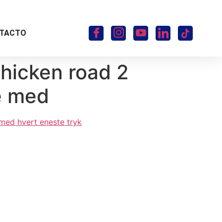
TACTO
Chicken road 2
e med
 med hvert eneste tryk