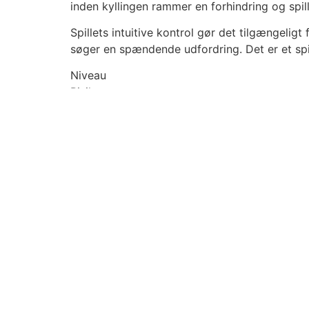
inden kyllingen rammer en forhindring og spil
Spillets intuitive kontrol gør det tilgængeligt 
søger en spændende udfordring. Det er et spil,
Niveau
Risiko
Potentiel Gevinst Multiplikator
Let
Medium
Svært
Strategier til at Maks
Selvom ‘chicken road 2’ i høj grad er baseret 
forsigtigt og gradvist øge risikoen, efterhån