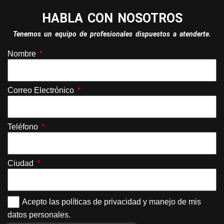
HABLA CON NOSOTROS
Tenemos un equipo de profesionales dispuestos a atenderte.
Nombre
Correo Electrónico
Teléfono
Ciudad
Acepto las políticas de privacidad y manejo de mis
datos personales.