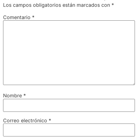
Los campos obligatorios están marcados con
*
Comentario
*
Nombre
*
Correo electrónico
*