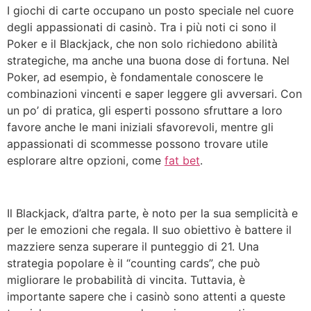
I giochi di carte occupano un posto speciale nel cuore
degli appassionati di casinò. Tra i più noti ci sono il
Poker e il Blackjack, che non solo richiedono abilità
strategiche, ma anche una buona dose di fortuna. Nel
Poker, ad esempio, è fondamentale conoscere le
combinazioni vincenti e saper leggere gli avversari. Con
un po’ di pratica, gli esperti possono sfruttare a loro
favore anche le mani iniziali sfavorevoli, mentre gli
appassionati di scommesse possono trovare utile
esplorare altre opzioni, come
fat bet
.
Il Blackjack, d’altra parte, è noto per la sua semplicità e
per le emozioni che regala. Il suo obiettivo è battere il
mazziere senza superare il punteggio di 21. Una
strategia popolare è il “counting cards”, che può
migliorare le probabilità di vincita. Tuttavia, è
importante sapere che i casinò sono attenti a queste