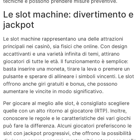
tecniche e possono prendere misure preventive.
Le slot machine: divertimento e
jackpot
Le slot machine rappresentano una delle attrazioni
principali nei casinò, sia fisici che online. Con design
accattivanti e una varietà infinita di temi, attirano
giocatori di tutte le età. Il funzionamento è semplice:
basta inserire una moneta, tirare la leva o premere un
pulsante e sperare di allineare i simboli vincenti. Le slot
offrono anche giri gratuiti e bonus, che possono
aumentare le vincite in modo significativo.
Per giocare al meglio alle slot, è consigliato scegliere
quelle con un alto ritorno al giocatore (RTP). Inoltre,
conoscere le regole e le caratteristiche dei vari giochi
può fare la differenza. Alcuni giocatori preferiscono le
slot con jackpot progressivi, che offrono la possibilità