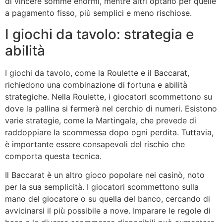
di vincere somme enormi, mentre altri optano per quelle
a pagamento fisso, più semplici e meno rischiose.
I giochi da tavolo: strategia e
abilità
I giochi da tavolo, come la Roulette e il Baccarat,
richiedono una combinazione di fortuna e abilità
strategiche. Nella Roulette, i giocatori scommettono su
dove la pallina si fermerà nel cerchio di numeri. Esistono
varie strategie, come la Martingala, che prevede di
raddoppiare la scommessa dopo ogni perdita. Tuttavia,
è importante essere consapevoli del rischio che
comporta questa tecnica.
Il Baccarat è un altro gioco popolare nei casinò, noto
per la sua semplicità. I giocatori scommettono sulla
mano del giocatore o su quella del banco, cercando di
avvicinarsi il più possibile a nove. Imparare le regole di