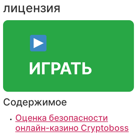
лицензия
ИГРАТЬ
Содержимое
Оценка безопасности
онлайн-казино Cryptoboss