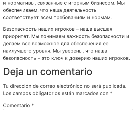
и нормативы, связанные с игорным бизнесом. Мы
обеспечиваем, что наша деятельность
соответствует всем требованиям и нормам.
Безопасность наших игроков – наша высшая
приоритет. Мы понимаем важность безопасности и
делаем все возможное для обеспечения ее
наилучшего уровня. Мы уверены, что наша
безопасность – это ключ к доверию наших игроков.
Deja un comentario
Tu dirección de correo electrónico no será publicada.
Los campos obligatorios están marcados con
*
Comentario
*