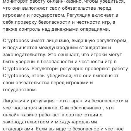
мониторят работу онлайн-казино, чтобы убедиться,
что они выполняют свои обязательства перед
игроками и государством. Регуляция включает в
себя проверку безопасности и честности игр, а
также контроль над денежными операциями.
Cryptoboss имеет лицензию, выданную регулятором,
и подчиняется международным стандартам и
законодательству. Это означает, что игроки могут
быть уверены в безопасности и честности игр в
Cryptoboss. Регуляторы регулярно проверяют работу
Cryptoboss, чтобы убедиться, что они выполняют
свои обязательства перед игроками и
государством.
Лицензия и регуляция – это гарантия безопасности и
честности для игроков. Они обеспечивают, что
онлайн-казино работает в соответствии с
законодательством и международными
стандартами. Если вы ищете безопасное и честное