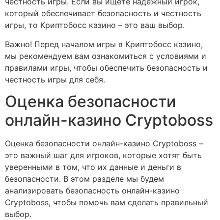
честность игры. Если вы ищете надежный игрок,
который обеспечивает безопасность и честность
игры, то Криптобосс казино – это ваш выбор.
Важно! Перед началом игры в Криптобосс казино,
мы рекомендуем вам ознакомиться с условиями и
правилами игры, чтобы обеспечить безопасность и
честность игры для себя.
Оценка безопасности
онлайн-казино Cryptoboss
Оценка безопасности онлайн-казино Cryptoboss –
это важный шаг для игроков, которые хотят быть
уверенными в том, что их данные и деньги в
безопасности. В этом разделе мы будем
анализировать безопасность онлайн-казино
Cryptoboss, чтобы помочь вам сделать правильный
выбор.