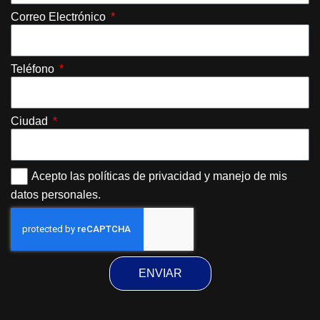
Correo Electrónico
Teléfono
Ciudad
Acepto las políticas de privacidad y manejo de mis
datos personales.
ENVIAR