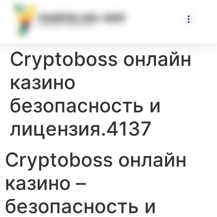
Cryptoboss онлайн
казино
безопасность и
лицензия.4137
Cryptoboss онлайн
казино –
безопасность и