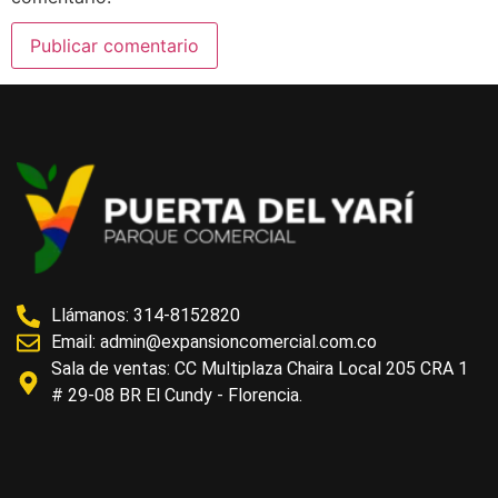
Llámanos: 314-8152820
Email:
admin@expansioncomercial.com.co
Sala de ventas: CC Multiplaza Chaira Local 205 CRA 1
# 29-08 BR El Cundy - Florencia.