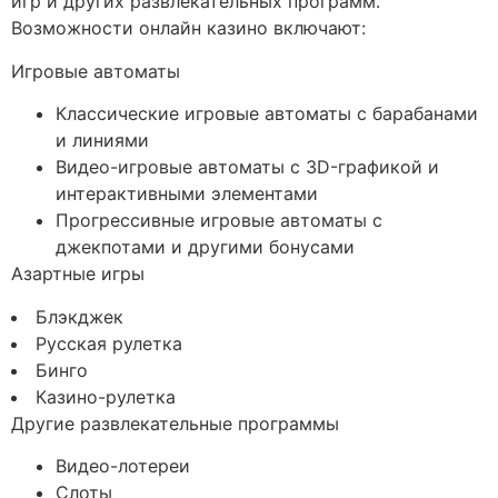
игр и других развлекательных программ.
Возможности онлайн казино включают:
Игровые автоматы
Классические игровые автоматы с барабанами
и линиями
Видео-игровые автоматы с 3D-графикой и
интерактивными элементами
Прогрессивные игровые автоматы с
джекпотами и другими бонусами
Азартные игры
Блэкджек
Русская рулетка
Бинго
Казино-рулетка
Другие развлекательные программы
Видео-лотереи
Слоты