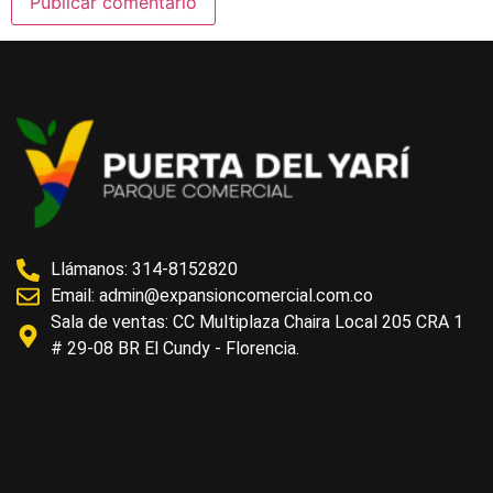
Llámanos: 314-8152820
Email:
admin@expansioncomercial.com.co
Sala de ventas: CC Multiplaza Chaira Local 205 CRA 1
# 29-08 BR El Cundy - Florencia.