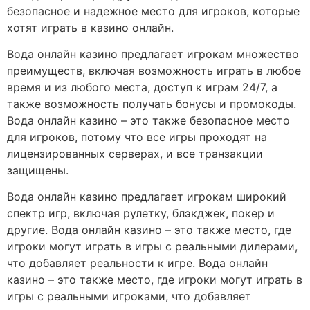
безопасное и надежное место для игроков, которые
хотят играть в казино онлайн.
Вода онлайн казино предлагает игрокам множество
преимуществ, включая возможность играть в любое
время и из любого места, доступ к играм 24/7, а
также возможность получать бонусы и промокоды.
Вода онлайн казино – это также безопасное место
для игроков, потому что все игры проходят на
лицензированных серверах, и все транзакции
защищены.
Вода онлайн казино предлагает игрокам широкий
спектр игр, включая рулетку, блэкджек, покер и
другие. Вода онлайн казино – это также место, где
игроки могут играть в игры с реальными дилерами,
что добавляет реальности к игре. Вода онлайн
казино – это также место, где игроки могут играть в
игры с реальными игроками, что добавляет