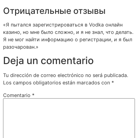
Отрицательные отзывы
«Я пытался зарегистрироваться в Vodka онлайн
казино, но мне было сложно, и я не знал, что делать.
Я не мог найти информацию о регистрации, и я был
разочарован.»
Deja un comentario
Tu dirección de correo electrónico no será publicada.
Los campos obligatorios están marcados con
*
Comentario
*