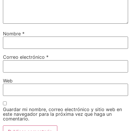
Nombre
*
Correo electrónico
*
Web
Guardar mi nombre, correo electrónico y sitio web en
este navegador para la próxima vez que haga un
comentario.