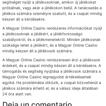
segítséget nyújt a játékosoknak, amikor új játékokat
próbálnak, vagy akár a játékokon belül. A tanácsadás a
játékos számára személyre szabott, és a csapat mindig
készen áll a kérdésekre.
A Magyar Online Casino rendszeres információkat nyújt
a játékosoknak a játékért, a játékfontosságú
szabályokról, és a játékmenetekről. Minden játékosnak
szüksége lehet a játékért, és a Magyar Online Casino
mindig készen áll a játékosok számára.
A Magyar Online Casino rendszeresen érzi a játékosok
érdekeit, és a csapat mindig készen áll a kérdésekre. A
támogatás és segítség nyújtása a játékosok számára a
Magyar Online Casino legnagyobb értékeléseinek
egyiké. Ha problémába ütközik, a csapat közvetlenül a
játékos számára érhető el, és a válasz ideje általában
24 óra alatt van.
Deja un comentario