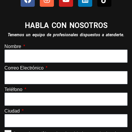
HABLA CON NOSOTROS
Tenemos un equipo de profesionales dispuestos a atenderte.
Nombre
Correo Electrónico
Teléfono
Ciudad