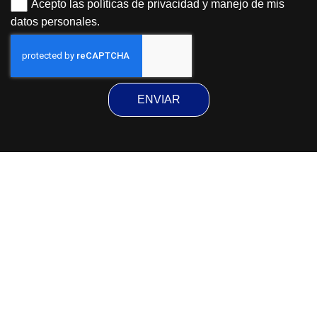
Acepto las políticas de privacidad y manejo de mis
datos personales.
ENVIAR