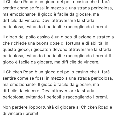
Il Chicken Road è un gioco del pollo casino che ti farà
sentire come se fossi in mezzo a una strada pericolosa,
ma emozionante. Il gioco è facile da giocare, ma
difficile da vincere. Devi attraversare la strada
pericolosa, evitando i pericoli e raccogliendo i premi.
Il gioco del pollo casino è un gioco di azione e strategia
che richiede una buona dose di fortuna e di abilità. In
questo gioco, i giocatori devono attraversare la strada
pericolosa, evitando i pericoli e raccogliendo i premi. Il
gioco è facile da giocare, ma difficile da vincere.
Il Chicken Road è un gioco del pollo casino che ti farà
sentire come se fossi in mezzo a una strada pericolosa,
ma emozionante. Il gioco è facile da giocare, ma
difficile da vincere. Devi attraversare la strada
pericolosa, evitando i pericoli e raccogliendo i premi.
Non perdere l’opportunità di giocare al Chicken Road e
di vincere i premi!