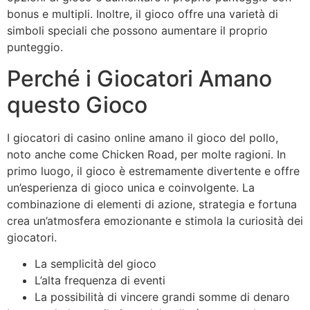
bonus e multipli. Inoltre, il gioco offre una varietà di
simboli speciali che possono aumentare il proprio
punteggio.
Perché i Giocatori Amano
questo Gioco
I giocatori di casino online amano il gioco del pollo,
noto anche come Chicken Road, per molte ragioni. In
primo luogo, il gioco è estremamente divertente e offre
un’esperienza di gioco unica e coinvolgente. La
combinazione di elementi di azione, strategia e fortuna
crea un’atmosfera emozionante e stimola la curiosità dei
giocatori.
La semplicità del gioco
L’alta frequenza di eventi
La possibilità di vincere grandi somme di denaro