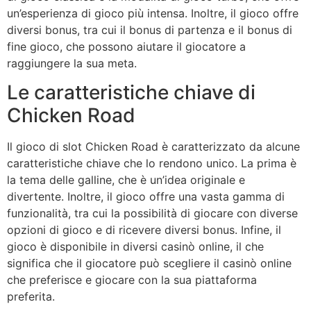
un’esperienza di gioco più intensa. Inoltre, il gioco offre
diversi bonus, tra cui il bonus di partenza e il bonus di
fine gioco, che possono aiutare il giocatore a
raggiungere la sua meta.
Le caratteristiche chiave di
Chicken Road
Il gioco di slot Chicken Road è caratterizzato da alcune
caratteristiche chiave che lo rendono unico. La prima è
la tema delle galline, che è un’idea originale e
divertente. Inoltre, il gioco offre una vasta gamma di
funzionalità, tra cui la possibilità di giocare con diverse
opzioni di gioco e di ricevere diversi bonus. Infine, il
gioco è disponibile in diversi casinò online, il che
significa che il giocatore può scegliere il casinò online
che preferisce e giocare con la sua piattaforma
preferita.