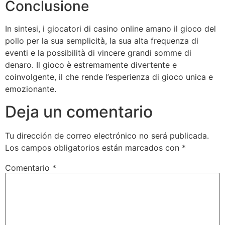
Conclusione
In sintesi, i giocatori di casino online amano il gioco del
pollo per la sua semplicità, la sua alta frequenza di
eventi e la possibilità di vincere grandi somme di
denaro. Il gioco è estremamente divertente e
coinvolgente, il che rende l’esperienza di gioco unica e
emozionante.
Deja un comentario
Tu dirección de correo electrónico no será publicada.
Los campos obligatorios están marcados con
*
Comentario
*