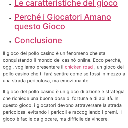
Le caratteristiche del gioco
Perché i Giocatori Amano
questo Gioco
Conclusione
Il gioco del pollo casino è un fenomeno che sta
conquistando il mondo dei casinò online. Ecco perché,
oggi, vogliamo presentare il
chicken road
, un gioco del
pollo casino che ti farà sentire come se fossi in mezzo a
una strada pericolosa, ma emozionante.
Il gioco del pollo casino è un gioco di azione e strategia
che richiede una buona dose di fortuna e di abilità. In
questo gioco, i giocatori devono attraversare la strada
pericolosa, evitando i pericoli e raccogliendo i premi. Il
gioco è facile da giocare, ma difficile da vincere.