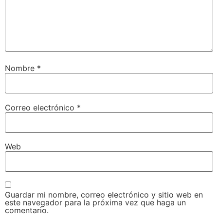
Nombre
*
Correo electrónico
*
Web
Guardar mi nombre, correo electrónico y sitio web en
este navegador para la próxima vez que haga un
comentario.