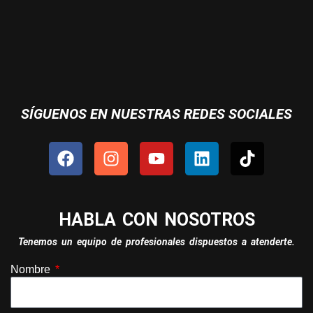
SÍGUENOS EN NUESTRAS REDES SOCIALES
HABLA CON NOSOTROS
Tenemos un equipo de profesionales dispuestos a atenderte.
Nombre