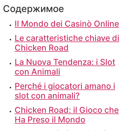
Содержимое
Il Mondo dei Casinò Online
Le caratteristiche chiave di
Chicken Road
La Nuova Tendenza: i Slot
con Animali
Perché i giocatori amano i
slot con animali?
Chicken Road: il Gioco che
Ha Preso il Mondo