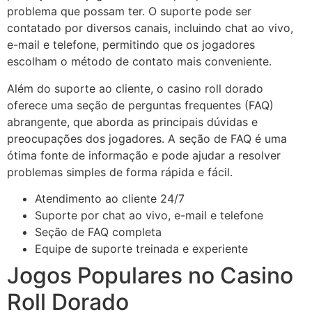
problema que possam ter. O suporte pode ser
contatado por diversos canais, incluindo chat ao vivo,
e-mail e telefone, permitindo que os jogadores
escolham o método de contato mais conveniente.
Além do suporte ao cliente, o casino roll dorado
oferece uma seção de perguntas frequentes (FAQ)
abrangente, que aborda as principais dúvidas e
preocupações dos jogadores. A seção de FAQ é uma
ótima fonte de informação e pode ajudar a resolver
problemas simples de forma rápida e fácil.
Atendimento ao cliente 24/7
Suporte por chat ao vivo, e-mail e telefone
Seção de FAQ completa
Equipe de suporte treinada e experiente
Jogos Populares no Casino
Roll Dorado