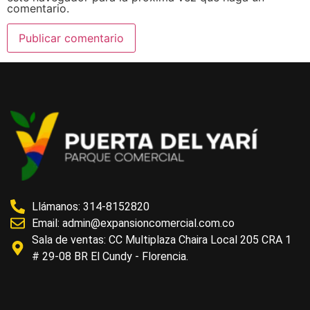
comentario.
Llámanos: 314-8152820
Email:
admin@expansioncomercial.com.co
Sala de ventas: CC Multiplaza Chaira Local 205 CRA 1
# 29-08 BR El Cundy - Florencia.