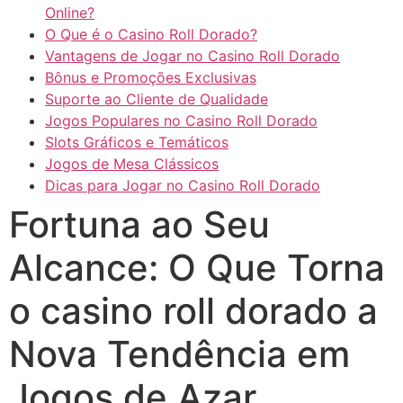
Online?
O Que é o Casino Roll Dorado?
Vantagens de Jogar no Casino Roll Dorado
Bônus e Promoções Exclusivas
Suporte ao Cliente de Qualidade
Jogos Populares no Casino Roll Dorado
Slots Gráficos e Temáticos
Jogos de Mesa Clássicos
Dicas para Jogar no Casino Roll Dorado
Fortuna ao Seu
Alcance: O Que Torna
o casino roll dorado a
Nova Tendência em
Jogos de Azar