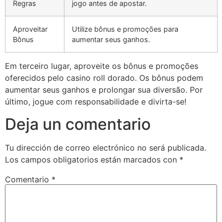
Regras
jogo antes de apostar.
Aproveitar
Utilize bônus e promoções para
Bônus
aumentar seus ganhos.
Em terceiro lugar, aproveite os bônus e promoções
oferecidos pelo casino roll dorado. Os bônus podem
aumentar seus ganhos e prolongar sua diversão. Por
último, jogue com responsabilidade e divirta-se!
Deja un comentario
Tu dirección de correo electrónico no será publicada.
Los campos obligatorios están marcados con
*
Comentario
*