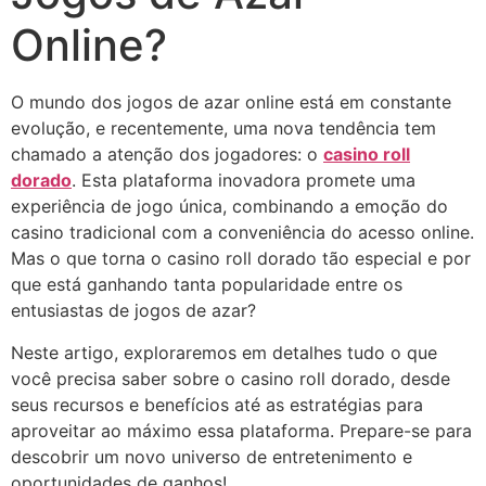
Online?
O mundo dos jogos de azar online está em constante
evolução, e recentemente, uma nova tendência tem
chamado a atenção dos jogadores: o
casino roll
dorado
. Esta plataforma inovadora promete uma
experiência de jogo única, combinando a emoção do
casino tradicional com a conveniência do acesso online.
Mas o que torna o casino roll dorado tão especial e por
que está ganhando tanta popularidade entre os
entusiastas de jogos de azar?
Neste artigo, exploraremos em detalhes tudo o que
você precisa saber sobre o casino roll dorado, desde
seus recursos e benefícios até as estratégias para
aproveitar ao máximo essa plataforma. Prepare-se para
descobrir um novo universo de entretenimento e
oportunidades de ganhos!