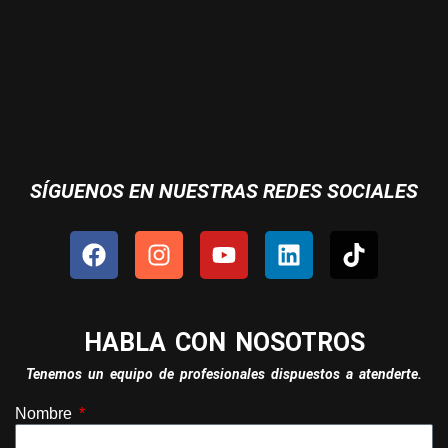
SÍGUENOS EN NUESTRAS REDES SOCIALES
HABLA CON NOSOTROS
Tenemos un equipo de profesionales dispuestos a atenderte.
Nombre